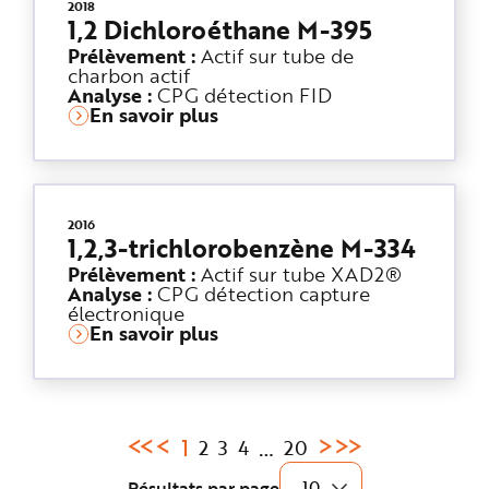
2018
1,2 Dichloroéthane M-395
Prélèvement :
Actif sur tube de
charbon actif
Analyse :
CPG détection FID
En savoir plus
2016
1,2,3-trichlorobenzène M-334
Prélèvement :
Actif sur tube XAD2®
Analyse :
CPG détection capture
électronique
En savoir plus
Page
1
…
2
3
4
20
courante
Résultats par page