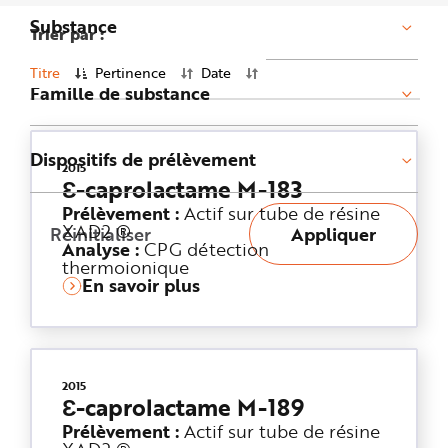
n
Substance
p
Trier par :
r
i
n
Titre
Pertinence
Date
c
Famille de substance
i
p
a
l
e
A
Dispositifs de prélèvement
2015
l
Ɛ-caprolactame M-183
l
e
r
Prélèvement :
Actif sur tube de résine
a
XAD2 ®
Réinitialiser
Appliquer
u
Analyse :
CPG détection
c
o
thermoionique
n
En savoir plus
t
e
n
u
P
i
e
d
2015
d
Ɛ-caprolactame M-189
e
p
Prélèvement :
Actif sur tube de résine
a
g