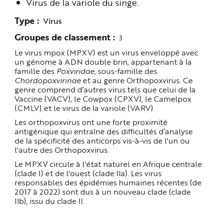
Virus de la variole du singe.
e
Type
Virus
Groupes de classement
3
Le virus mpox (MPXV) est un virus enveloppé avec
un génome à ADN double brin, appartenant à la
famille des
Poxviridae
, sous-famille des
Chordopoxvirinae
et au genre Orthopoxvirus. Ce
genre comprend d’autres virus tels que celui de la
Vaccine (VACV), le Cowpox (CPXV), le Camelpox
(CMLV) et le virus de la variole (VARV).
Les orthopoxvirus ont une forte proximité
antigénique qui entraîne des difficultés d’analyse
de la spécificité des anticorps vis-à-vis de l'un ou
l'autre des Orthopoxvirus.
Le MPXV circule à l'état naturel en Afrique centrale
(clade I) et de l'ouest (clade IIa). Les virus
responsables des épidémies humaines récentes (de
2017 à 2022) sont dus à un nouveau clade (clade
IIb), issu du clade II.