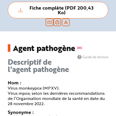
n
p
Fiche complète (PDF 200,43
r
Ko)
i
n
c
i
p
a
l
e
A
l
Agent pathogène
l
[R1]
e
r
a
Guide de lecture
Descriptif de
u
c
l'agent pathogène
o
n
t
e
n
Nom
u
Virus monkeypox (MPXV).
P
i
Virus mpox, selon les dernières recommandations
e
d
de l’Organisation mondiale de la santé en date du
d
28 novembre 2022.
e
p
a
Synonyme
g