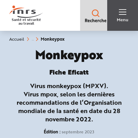
Accès
rapides
:
R
Recherche
e
Menu
Santé et sécurité
Recherche
rapide
c
au travail
:
h
e
r
c
(rubrique
Vous
Monkeypox
Accueil
h
êtes
sélectionnée)
e
ici
Fiche Eficatt :
Monkeypox
r
:
a
p
i
d
e
Fiche Eficatt
A
i
d
Virus monkeypox (MPXV).
e
P
Virus mpox, selon les dernières
l
a
recommandations de l’Organisation
n
N
mondiale de la santé en date du 28
a
v
novembre 2022.
i
g
a
t
Édition :
septembre 2023
i
o