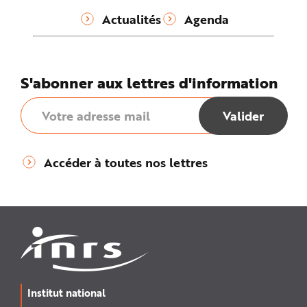
n
Actualités
Agenda
p
r
i
n
c
i
p
S'abonner aux lettres d'information
a
l
e
A
l
l
e
r
a
Accéder à toutes nos lettres
u
c
o
n
t
e
n
u
P
i
e
d
d
e
p
Institut national
a
g