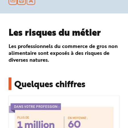
n
p
r
i
n
c
i
Les risques du métier
p
a
l
e
A
Les professionnels du commerce de gros non
l
l
alimentaire sont exposés à des risques de
e
diverses natures.
r
a
u
c
o
n
Quelques chiffres
t
e
n
u
P
i
e
d
d
e
p
a
g