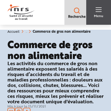
Accès
rapides
:
R
Recherche
e
Menu
Santé et sécurité
Recherche
rapide
c
au travail
:
h
e
r
c
(rubrique
Vous
Commerce de gros non alimentaire
Accueil
h
êtes
sélectionné
e
ici
Commerce de gros
r
:
a
p
i
non alimentaire
d
e
A
: Les risques du métier
Les activités du commerce de gros non
i
d
alimentaire exposent les salariés à des
e
P
risques d’accidents du travail et de
l
maladies professionnelles : douleurs aux
a
n
dos, collisions, chutes, blessures… Voici
N
a
des ressources pour mieux comprendre
v
i
ces risques, mieux les prévenir et réaliser
g
votre document unique d'évaluation.
a
t
Mis à jour le 15/11/2021
i
o