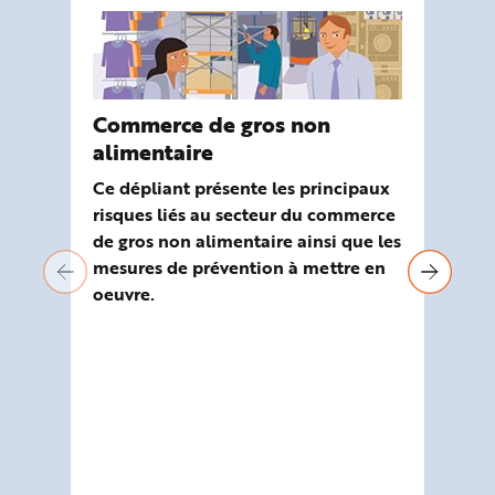
Commerce de gros non
Ou
alimentaire
ri
Co
Ce dépliant présente les principaux
al
risques liés au secteur du commerce
de gros non alimentaire ainsi que les
Ela
mesures de prévention à mettre en
Mal
oeuvre.
out
se
ali
éva
pla