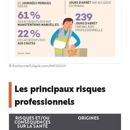
e
© Émilienne/Lilapik.com/INRS/2021
Les principaux risques
professionnels
RISQUES ET/OU
ORIGINES
CONSÉQUENCES
SUR LA SANTÉ