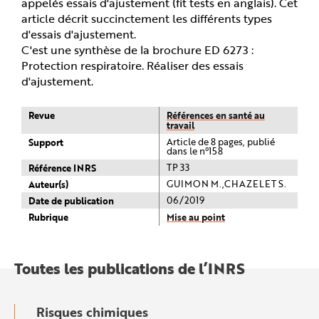
appelés essais d'ajustement (fit tests en anglais). Cet
article décrit succinctement les différents types
d'essais d'ajustement.
C'est une synthèse de la brochure ED 6273 :
Protection respiratoire. Réaliser des essais
d'ajustement.
Revue
Références en santé au
travail
Support
Article de 8 pages, publié
dans le n°158
Référence INRS
TP 33
Auteur(s)
GUIMON M.,CHAZELET S.
Date de publication
06/2019
Rubrique
Mise au point
Toutes les publications de l’INRS
Risques chimiques