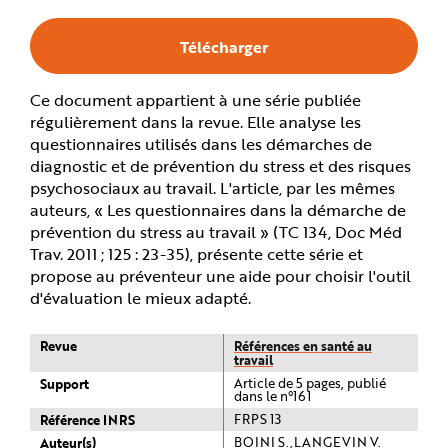
e
Télécharger
Ce document appartient à une série publiée
régulièrement dans la revue. Elle analyse les
questionnaires utilisés dans les démarches de
diagnostic et de prévention du stress et des risques
psychosociaux au travail. L'article, par les mêmes
auteurs, « Les questionnaires dans la démarche de
prévention du stress au travail » (TC 134, Doc Méd
Trav. 2011 ; 125 : 23-35), présente cette série et
propose au préventeur une aide pour choisir l'outil
d'évaluation le mieux adapté.
Revue
Références en santé au
travail
Support
Article de 5 pages, publié
dans le n°161
Référence INRS
FRPS 13
Auteur(s)
BOINI S.,LANGEVIN V.