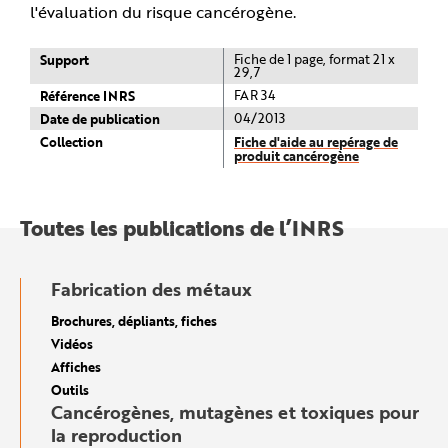
l'évaluation du risque cancérogène.
Support
Fiche de 1 page, format 21 x
29,7
Référence INRS
FAR 34
Date de publication
04/2013
Collection
Fiche d'aide au repérage de
produit cancérogène
Toutes les publications de l’INRS
Fabrication des métaux
Brochures, dépliants, fiches
Vidéos
Affiches
Outils
Cancérogènes, mutagènes et toxiques pour
la reproduction