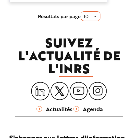
e
Établissements Sogal a remis à plat
tout le process d...
Résultats par page
SUIVEZ
L'ACTUALITÉ DE
L'
INRS
Actualités
Agenda
S'abonner aux lettres d'information