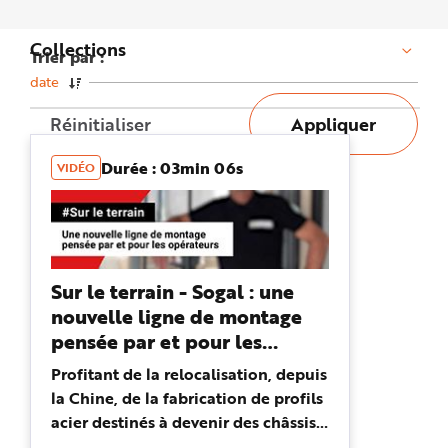
n
p
r
Collections
i
Trier par :
n
c
date
i
p
a
Réinitialiser
Appliquer
l
e
A
Durée : 03min 06s
l
VIDÉO
l
e
r
a
u
c
o
n
t
Sur le terrain - Sogal : une
e
nouvelle ligne de montage
n
u
pensée par et pour les
P
i
opérateurs.
e
Profitant de la relocalisation, depuis
d
d
la Chine, de la fabrication de profils
e
p
acier destinés à devenir des châssis
a
g
de galandage, la direction des