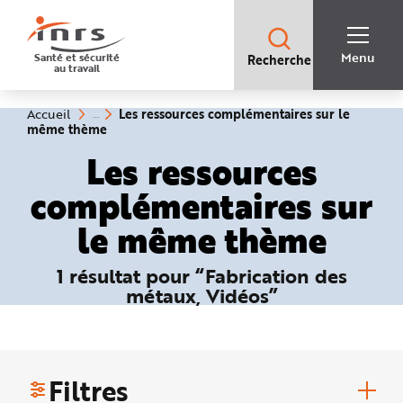
Accès
rapides
:
R
Recherche
e
Menu
Santé et sécurité
Recherche
rapide
c
au travail
:
h
e
r
c
Vous
Les ressources complémentaires sur le
Accueil
h
êtes
(rubrique
même thème
e
ici
sélectionnée)
r
:
Les ressources
a
p
i
complémentaires sur
d
e
A
le même thème
i
d
e
P
1 résultat pour “Fabrication des
l
a
métaux, Vidéos”
n
N
a
v
i
g
a
t
Filtres
i
o