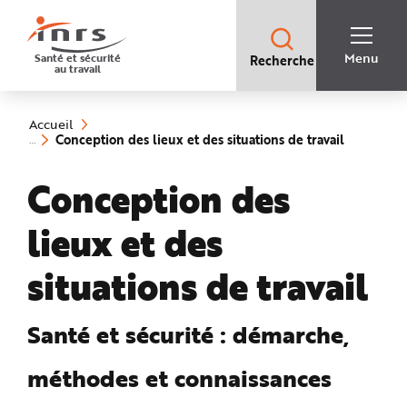
Accès
rapides
:
R
Recherche
e
Menu
Santé et sécurité
Recherche
rapide
c
au travail
:
h
e
Vous
r
êtes
c
ici
h
Accueil
:
e
(rubrique
Conception des lieux et des situations de travail
r
sélectionn
a
p
Conception des
i
d
e
A
lieux et des
i
d
e
P
situations de travail
l
a
n
N
a
Santé et sécurité : démarche,
v
i
g
méthodes et connaissances
a
t
i
o