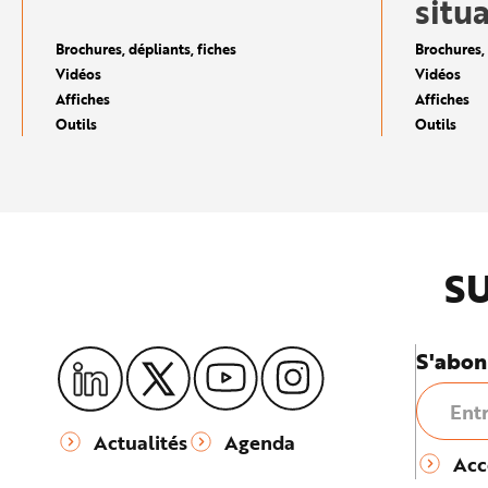
situ
e
Brochures, dépliants, fiches
Brochures, 
Vidéos
Vidéos
Affiches
Affiches
Outils
Outils
SU
S'abon
Actualités
Agenda
Acc