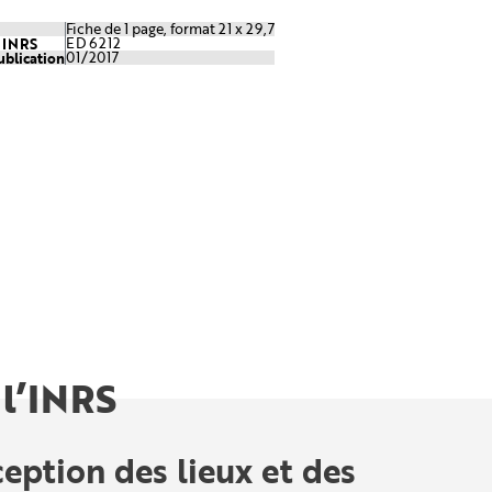
Fiche de 1 page, format 21 x 29,7
e INRS
ED 6212
ublication
01/2017
 l’INRS
eption des lieux et des