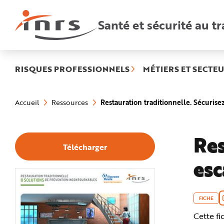
Accès
rapides
:
Santé et sécurité au tr
R
e
c
h
e
r
c
h
RISQUES PROFESSIONNELS
MÉTIERS ET SECTEU
e
r
a
Vous
p
êtes
i
Restauration traditionnelle. Sécurisez
Accueil
Ressources
ici
d
:
e
A
i
d
Res
e
Télécharger
P
l
esc
a
n
N
a
v
i
g
FICHE
a
t
Cette fi
i
o