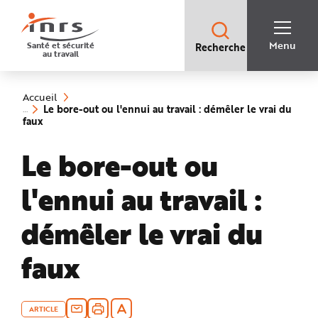
Accès
rapides
:
R
Recherche
e
Menu
Santé et sécurité
Recherche
rapide
c
au travail
:
h
e
Vous
r
êtes
c
ici
h
Accueil
:
e
Le bore-out ou l'ennui au travail : démêler le vrai du
r
(rubrique
faux
a
sélectionnée)
p
i
Le bore-out ou
d
e
A
i
l'ennui au travail :
d
e
P
l
démêler le vrai du
a
n
N
faux
a
v
i
g
a
t
i
ARTICLE
o