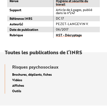
Revue
Hygiène et sécurité du
travail
Support
Article de 4 pages, publié
dans le n°247
Référence INRS
DC 17
Auteur(s)
PEZET-LANGEVIN V.
Date de publication
06/2017
Rubrique
HST - Décryptage
Toutes les publications de l’INRS
Risques psychosociaux
Brochures, dépliants, fiches
Vidéos
Affiches
Outils