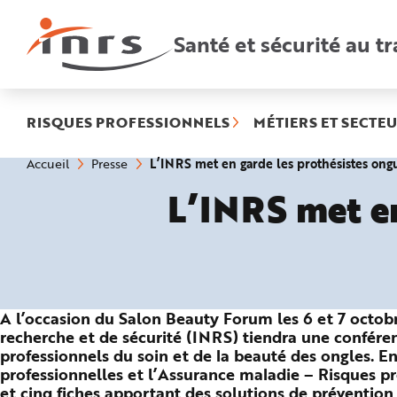
Accès
rapides
:
Santé et sécurité au tr
R
e
c
h
e
r
c
h
RISQUES PROFESSIONNELS
MÉTIERS ET SECTEU
e
r
a
Vous
L’INRS met en garde les prothésistes ongu
Accueil
Presse
p
êtes
i
ici
d
L’INRS met en
:
e
A
i
d
e
P
l
a
n
N
A l’occasion du Salon Beauty Forum les 6 et 7 octobre
a
v
recherche et de sécurité (INRS) tiendra une conféren
i
g
professionnels du soin et de la beauté des ongles. En
a
professionnelles et l’Assurance maladie – Risques pr
t
i
et cinq fiches apportant des solutions de prévention
o