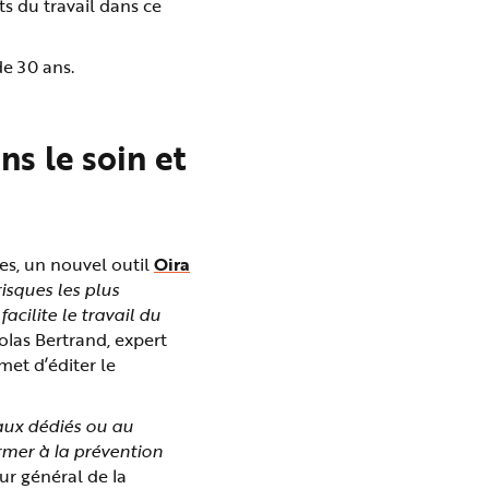
ts du travail dans ce
de 30 ans.
ns le soin et
ues, un nouvel outil
Oira
risques les plus
facilite le travail du
colas Bertrand, expert
met d’éditer le
aux dédiés ou au
rmer à la prévention
ur général de la