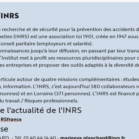
l’INRS
e recherche et de sécurité pour la prévention des accidents d
elles (INRS) est une association loi 1901, créée en 1947 sou
nseil paritaire (employeurs et salariés).
onnaissances jusqu'à leur diffusion, en passant par leur tra
l’Institut met à profit ses ressources pluridisciplinaires pour 
s entreprises et proposer des outils adaptés à la diversité d
’articule autour de quatre missions complémentaires : études
, information. L’INRS, c’est aujourd’hui 580 collaborateurs r
personnes) et en Lorraine (371 personnes). L’INRS est financé p
u travail / Risques professionnels.
e l'actualité de l'INRS
NRSfrance
sse
ARD
- Tél. 01 40 44 14 40 -
marieeva.planchard@inrs.fr