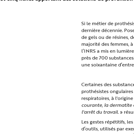
n
p
r
i
n
Si le métier de prothés
c
i
dernière décennie. Pose
p
a
de gels ou de résines, d
l
e
majorité des femmes, à 
A
l’INRS a mis en lumière 
l
l
près de 700 substances 
e
r
une soixantaine d’entre
a
u
c
o
n
Certaines des substances
t
e
prothésistes ongulaires
n
u
respiratoires, à l'orig
P
courante, la dermatite
i
e
l'arrêt du travail.
» résu
d
d
e
Les gestes répétitifs, l
p
d’outils, utilisés par e
a
g