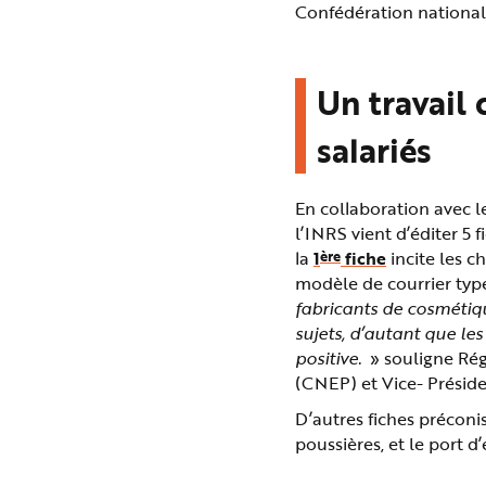
Confédération national
Un travail 
salariés
En collaboration avec l
l’INRS vient d’éditer 5
ère
la
1
fiche
incite les c
modèle de courrier type
fabricants de cosmétiqu
sujets, d’autant que l
positive.
» souligne Rég
(CNEP) et Vice- Préside
D’autres fiches préconi
poussières, et le port 