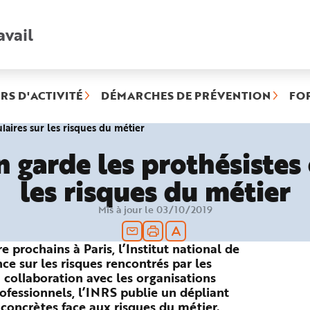
avail
Recherche
rapide
:
RS D'ACTIVITÉ
DÉMARCHES DE PRÉVENTION
FO
(rubrique
laires sur les risques du métier
sélectionnée)
 garde les prothésistes 
les risques du métier
Mis à jour le 03/10/2019
 prochains à Paris, l’Institut national de
ce sur les risques rencontrés par les
 collaboration avec les organisations
ofessionnels, l’INRS publie un dépliant
 concrètes face aux risques du métier.