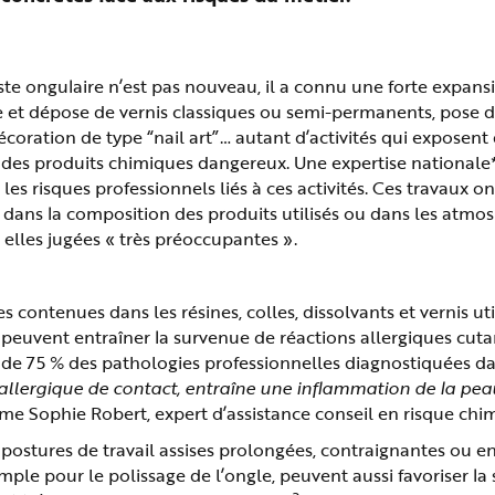
iste ongulaire n’est pas nouveau, il a connu une forte expans
 et dépose de vernis classiques ou semi-permanents, pose de
écoration de type “nail art”… autant d’activités qui exposent 
des produits chimiques dangereux. Une expertise nationale* 
les risques professionnels liés à ces activités. Ces travaux on
dans la composition des produits utilisés ou dans les atmos
 elles jugées « très préoccupantes ».
 contenues dans les résines, colles, dissolvants et vernis util
 peuvent entraîner la survenue de réactions allergiques cut
ine de 75 % des pathologies professionnelles diagnostiquées da
 allergique de contact, entraîne une inflammation de la pea
me Sophie Robert, expert d’assistance conseil en risque chi
es postures de travail assises prolongées, contraignantes ou e
xemple pour le polissage de l’ongle, peuvent aussi favoriser l