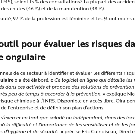
3
TMS), soient 15 % des consultations
. La plupart des acciden
 des chutes (46 %) et de la manutention (38 %).
eauté, 97 % de la profession est féminine et les ¾ ont moins 
util pour évaluer les risques da
e ongulaire
nnels de ce secteur à identifier et évaluer les différents risq
ulaire
» a été élaboré. «
Ce logiciel en ligne
qui détaille les 
 dans ces activités et propose des solutions de prévention
 très peu de temps à accorder à la prévention
. » explique Ni
risque chimique à l’INRS. Disponible en accès libre, Oira per
 l’entreprise et de définir son plan d’actions.
 s’exercer en tant que salarié ou indépendant, dans des loc
où la difficulté et l’importance de les sensibiliser et de les
fo
s d’hygiène et de sécurité.
» précise Eric Guinoiseau, Directe