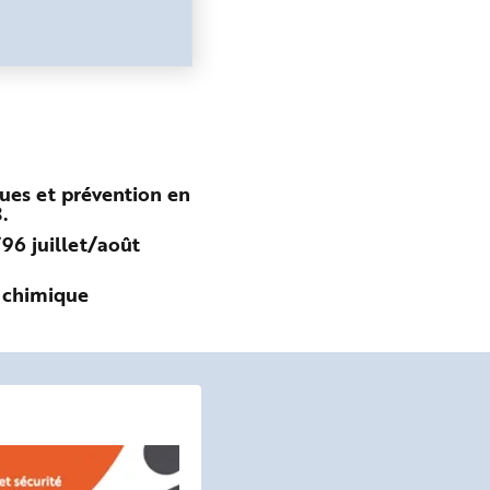
sques et prévention en
.
796 juillet/août
e chimique