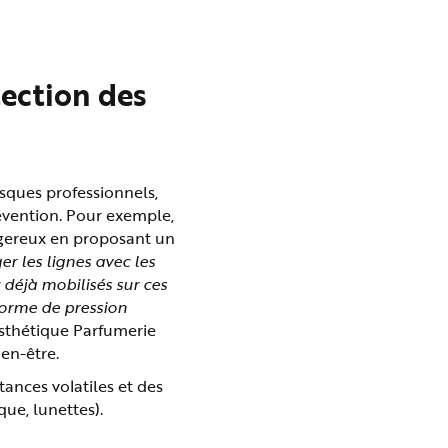
tection des
isques professionnels,
révention. Pour exemple,
angereux en proposant un
ger les lignes avec les
t déjà mobilisés sur ces
forme de pression
Esthétique Parfumerie
en-être.
ances volatiles et des
ue, lunettes).