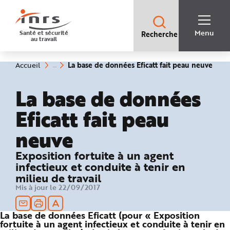
Accès
rapides
:
R
Recherche
e
Menu
Santé et sécurité
Recherche
rapide
c
au travail
:
h
e
r
c
Vous
La base de données Eficatt fait peau neuve
Accueil
h
êtes
(rubrique
e
ici
sélectionnée)
r
:
La base de données
a
p
i
Eficatt fait peau
d
e
A
neuve
i
d
e
P
Exposition fortuite à un agent
l
a
infectieux et conduite à tenir en
n
milieu de travail
N
a
Mis à jour le 22/09/2017
v
i
g
a
La base de données Eficatt (pour « Exposition
t
fortuite à un agent infectieux et conduite à tenir en
i
o