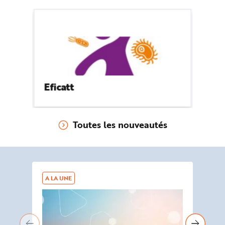
Eficatt
Toutes les nouveautés
A LA UNE
AG