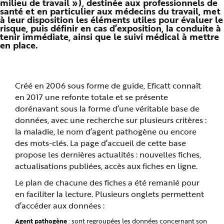
milieu de travail »), destinée aux professionnels de
n
santé et en particulier aux médecins du travail, met
p
à leur disposition les éléments utiles pour évaluer le
r
i
risque, puis définir en cas d’exposition, la conduite à
n
tenir immédiate, ainsi que le suivi médical à mettre
c
en place.
i
p
a
l
e
A
l
Créé en 2006 sous forme de guide, Eficatt connaît
l
en 2017 une refonte totale et se présente
e
r
dorénavant sous la forme d’une véritable base de
a
u
données, avec une recherche sur plusieurs critères :
c
o
la maladie, le nom d’agent pathogène ou encore
n
des mots-clés. La page d’accueil de cette base
t
e
propose les dernières actualités : nouvelles fiches,
n
u
actualisations publiées, accès aux fiches en ligne.
P
i
Le plan de chacune des fiches a été remanié pour
e
d
en faciliter la lecture. Plusieurs onglets permettent
d
e
d’accéder aux données :
p
a
g
Agent pathogène
: sont regroupées les données concernant son