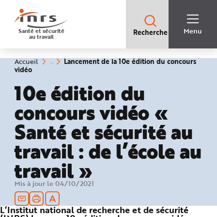
Accès
rapides
:
R
Recherche
e
Menu
Santé et sécurité
Recherche
rapide
c
au travail
:
h
e
r
c
Vous
Lancement de la 10e édition du concours
Accueil
h
êtes
(rubrique
vidéo
e
ici
sélectionnée)
r
:
10e édition du
a
p
i
concours vidéo «
d
e
A
Santé et sécurité au
i
d
e
travail : de l’école au
P
l
a
n
travail »
N
a
v
Mis à jour le 04/10/2021
i
g
a
t
L’Institut national de recherche et de sécurité
i
o