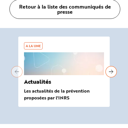
Retour à la liste des communiqués de
presse
A LA UNE
AG
Actualités
À 
Les actualités de la prévention
Les
proposées par l'INRS
de