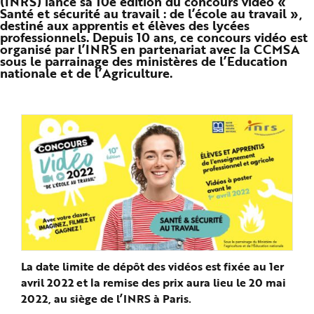
(INRS) lance sa 10e édition du concours vidéo «
n
Santé et sécurité au travail : de l’école au travail »,
p
destiné aux apprentis et élèves des lycées
r
professionnels. Depuis 10 ans, ce concours vidéo est
i
n
organisé par l’INRS en partenariat avec la CCMSA
c
sous le parrainage des ministères de l’Education
i
nationale et de l’Agriculture.
p
a
l
e
A
l
l
e
r
a
u
c
o
n
t
e
n
u
P
i
e
d
La date limite de dépôt des vidéos est fixée au 1er
d
avril 2022 et la remise des prix aura lieu le 20 mai
e
p
2022, au siège de l’INRS à Paris.
a
g