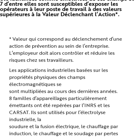
7 d’entre elles sont susceptibles d’exposer les
n
p
opérateurs à leur poste de travail à des valeurs
r
supérieures à la Valeur Déclenchant l’Action*.
i
n
c
i
p
a
*
Valeur qui correspond au déclenchement d’une
l
e
action de prévention au sein de l’entreprise.
A
l
L’employeur doit alors contrôler et réduire les
l
risques chez ses travailleurs.
e
r
a
Les applications industrielles basées sur les
u
c
propriétés physiques des champs
o
n
électromagnétiques se
t
sont multipliées au cours des dernières années.
e
n
8 familles d’appareillages particulièrement
u
P
émettants ont été repérées par l’INRS et les
i
e
CARSAT. Ils sont utilisés pour l’électrolyse
d
industrielle, la
d
e
soudure et la fusion électrique, le chauffage par
p
a
induction, le chauffage et le soudage par pertes
g