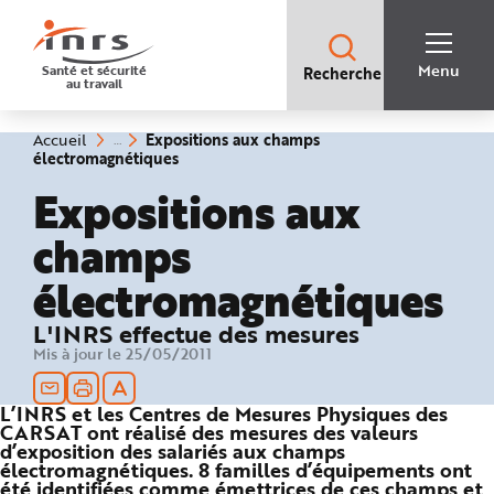
Accès
rapides
:
R
Recherche
e
Menu
Santé et sécurité
Recherche
rapide
c
au travail
:
h
e
r
c
Vous
Expositions aux champs
Accueil
h
êtes
(rubrique
électromagnétiques
e
ici
sélectionnée)
r
:
Expositions aux
a
p
i
champs
d
e
A
électromagnétiques
i
d
e
P
L'INRS effectue des mesures
l
a
Mis à jour le 25/05/2011
n
N
a
v
L’INRS et les Centres de Mesures Physiques des
i
CARSAT ont réalisé des mesures des valeurs
g
d’exposition des salariés aux champs
a
t
électromagnétiques. 8 familles d’équipements ont
i
été identifiées comme émettrices de ces champs et
o