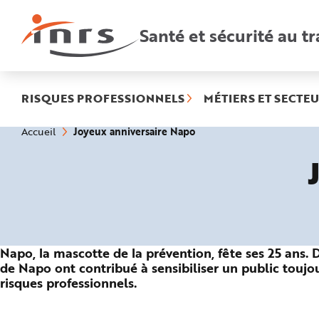
Accès
rapides
:
Santé et sécurité au tr
R
e
c
h
e
r
c
h
RISQUES PROFESSIONNELS
MÉTIERS ET SECTEU
e
r
a
(rubrique
Vous
Joyeux anniversaire Napo
Accueil
p
êtes
sélectionnée)
i
ici
d
:
e
A
i
d
e
P
l
a
n
N
Napo, la mascotte de la prévention, fête ses 25 ans. 
a
v
de Napo ont contribué à sensibiliser un public touj
i
risques professionnels.
g
a
t
i
o