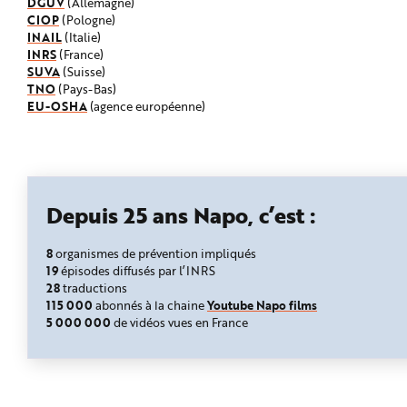
DGUV
(Allemagne)
CIOP
(Pologne)
INAIL
(Italie)
INRS
(France)
SUVA
(Suisse)
TNO
(Pays-Bas)
EU-OSHA
(agence européenne)
Depuis 25 ans Napo, c’est :
8
organismes de prévention impliqués
19
épisodes diffusés par l’INRS
28
traductions
115 000
Youtube Napo films
abonnés à la chaine
5 000 000
de vidéos vues en France