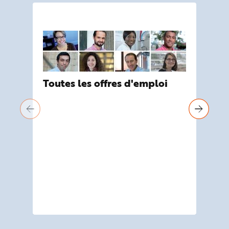
VI
Toutes les offres d'emploi
Pr
Déc
l'I
l'e
pré
pro
201