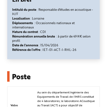
n
p
r
Intitulé du poste
: Responsable d'études en acoustique -
i
H/F
n
Localisation
c
: Lorraine
i
Déplacements
: Occasionnels nationaux et
p
internationaux
a
l
Nature du contrat
: CDI
e
Rémunération annuelle brute
:
à partir de 49 K€ selon
A
l
profil
l
Date de l'annonce
: 15/04/2026
e
r
Référence de l'offre
: IET-01-ACT-I-RHL-26
a
u
c
o
n
t
e
Poste
n
u
P
i
e
d
Au sein du département Ingénierie des
d
e
Equipements de Travail de l'INRS constitué
p
de 4 laboratoires, le laboratoire ACoustique
a
g
Votre
au Travail (ACT) a pour objectif de