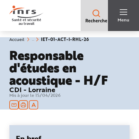
Accès
rapides
:
R
Recherche
e
Menu
Santé et sécurité
Recherche
rapide
c
au travail
:
h
e
r
c
(rubrique
Vous
IET-01-ACT-I-RHL-26
Accueil
h
êtes
sélectionnée)
e
ici
Responsable
r
:
a
p
d'études en
i
d
e
acoustique - H/F
A
i
d
e
CDI - Lorraine
P
l
Mis à jour le 15/04/2026
a
n
N
a
v
i
g
a
t
i
En bref
o