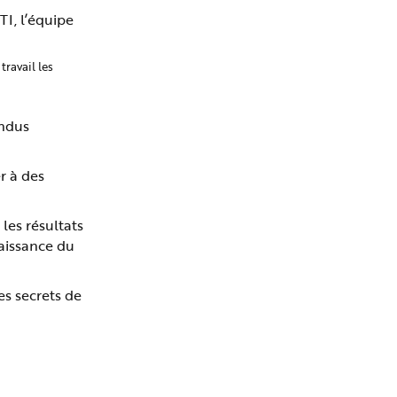
TI, l’équipe
ravail les
endus
r à des
les résultats
naissance du
es secrets de