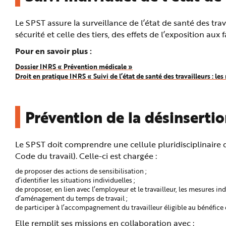
Le SPST assure la surveillance de l’état de santé des tra
sécurité et celle des tiers, des effets de l’exposition aux
Pour en savoir plus :
Dossier INRS « Prévention médicale »
Droit en pratique INRS « Suivi de l’état de santé des travailleurs : le
Prévention de la désinserti
Le SPST doit comprendre une cellule pluridisciplinaire d
Code du travail). Celle-ci est chargée :
de proposer des actions de sensibilisation ;
d’identifier les situations individuelles ;
de proposer, en lien avec l’employeur et le travailleur, les mesures 
d’aménagement du temps de travail ;
de participer à l’accompagnement du travailleur éligible au bénéfice 
Elle remplit ses missions en collaboration avec :