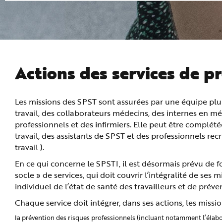
n
p
r
i
n
c
i
p
a
l
Actions des services de pr
e
A
l
l
e
Les missions des SPST sont assurées par une équipe plur
r
a
travail, des collaborateurs médecins, des internes en mé
u
c
professionnels et des infirmiers. Elle peut être complé
o
travail, des assistants de SPST et des professionnels rec
n
t
travail ).
e
n
u
En ce qui concerne le SPSTI, il est désormais prévu de f
P
i
socle » de services, qui doit couvrir l’intégralité de ses
e
individuel de l’état de santé des travailleurs et de préve
d
d
e
Chaque service doit intégrer, dans ses actions, les missio
p
a
la prévention des risques professionnels (incluant notamment l’élabo
g