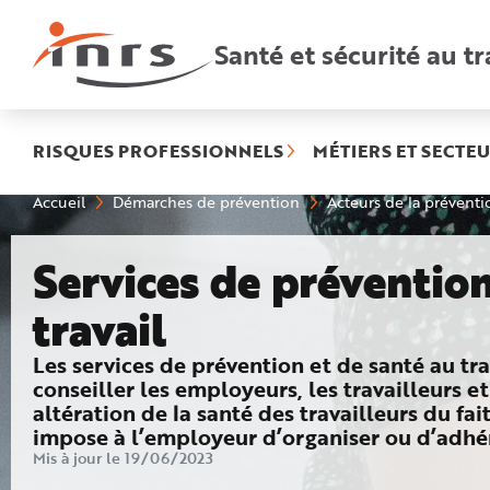
Accès
rapides
:
Santé et sécurité au tr
R
e
c
h
e
r
c
h
RISQUES PROFESSIONNELS
MÉTIERS ET SECTEU
e
r
a
Vous
Accueil
Démarches de prévention
Acteurs de la préventi
p
êtes
i
ici
d
:
e
Services de prévention
A
i
d
e
travail
P
l
a
: Actions des services de prévention e
Les services de prévention et de santé au tr
n
N
conseiller les employeurs, les travailleurs et
a
v
altération de la santé des travailleurs du fai
i
impose à l’employeur d’organiser ou d’adhé
g
a
Mis à jour le 19/06/2023
t
i
o