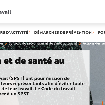
avail
Recherche
rapide
:
RS D'ACTIVITÉ
DÉMARCHES DE PRÉVENTION
FO
Actions des se
on
Services de prévention et de santé au travail
 et de santé au
t de santé au travail
avail (SPST) ont pour mission de
 leurs représentants afin d’éviter toute
t de leur travail. Le Code du travail
rer à un SPST.