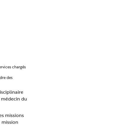
ervices chargés
adre des
sciplinaire
 du médecin du
es missions
a mission