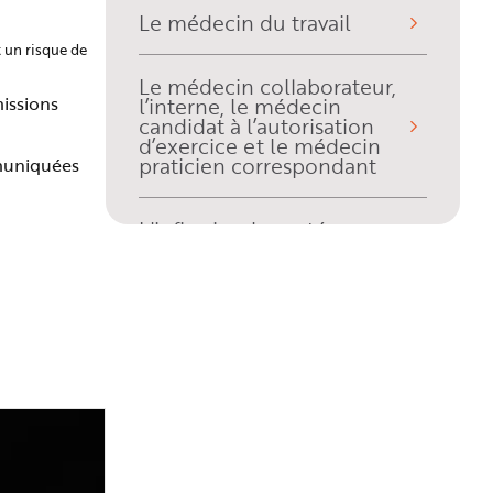
Le médecin du travail
t un risque de
Le médecin collaborateur,
issions
l’interne, le médecin
candidat à l’autorisation
d’exercice et le médecin
praticien correspondant
mmuniquées
L'infirmier de santé au
travail
L’intervenant en
prévention des risques
professionnels (IPRP)
L’assistant de SPST