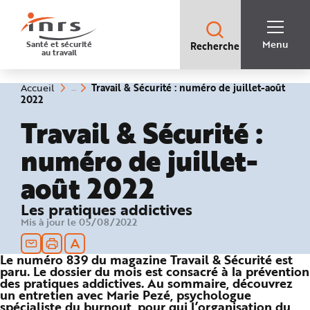
Accès
rapides
:
R
Recherche
e
Menu
Santé et sécurité
Recherche
rapide
c
au travail
:
h
e
r
c
Vous
Travail & Sécurité : numéro de juillet-août
Accueil
h
êtes
(rubrique
2022
e
ici
sélectionnée)
r
:
Travail & Sécurité :
a
p
i
numéro de juillet-
d
e
A
août 2022
i
d
e
P
Les pratiques addictives
l
a
Mis à jour le 05/08/2022
n
N
a
v
Le numéro 839 du magazine Travail & Sécurité est
i
paru. Le dossier du mois est consacré à la prévention
g
des pratiques addictives. Au sommaire, découvrez
a
t
un entretien avec Marie Pezé, psychologue
i
spécialiste du burnout, pour qui l’organisation du
o