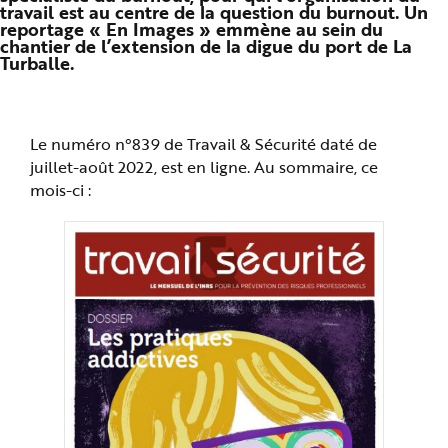
travail est au centre de la question du burnout. Un
n
p
reportage « En Images » emmène au sein du
r
chantier de l’extension de la digue du port de La
i
Turballe.
n
c
i
p
a
l
Le numéro n°839 de Travail & Sécurité daté de
e
A
juillet-août 2022, est en ligne. Au sommaire, ce
l
l
mois-ci :
e
r
a
u
c
o
n
t
e
n
u
P
i
e
d
d
e
p
a
g