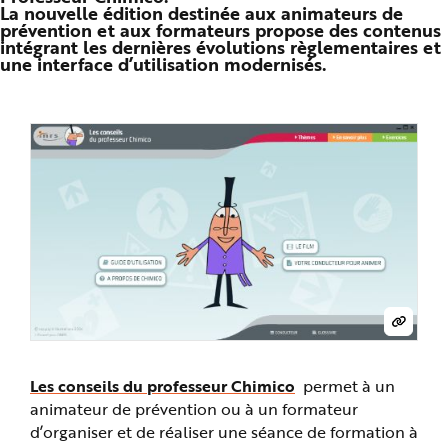
La nouvelle édition destinée aux animateurs de
n
p
prévention et aux formateurs propose des contenus
r
intégrant les dernières évolutions règlementaires et
i
une interface d’utilisation modernisés.
n
c
i
p
a
l
e
A
l
l
e
r
a
u
c
o
n
t
e
n
u
P
i
e
d
Les conseils du professeur Chimico
permet à un
d
e
animateur de prévention ou à un formateur
p
a
d’organiser et de réaliser une séance de formation à
g