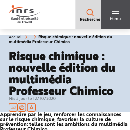
Accès
rapides
:
R
Recherche
e
Menu
Santé et sécurité
Recherche
rapide
c
au travail
:
h
e
r
c
Vous
Risque chimique : nouvelle édition du
Accueil
h
êtes
(rubrique
multimédia Professeur Chimico
e
ici
sélectionnée)
r
:
Risque chimique :
a
p
i
nouvelle édition du
d
e
A
multimédia
i
d
e
Professeur Chimico
P
l
a
n
Mis à jour le 12/10/2020
N
a
v
i
Apprendre par le jeu, renforcer les connaissances
g
sur le risque chimique, favoriser la culture de
a
t
prévention: telles sont les ambitions du multimédia
i
Professeur Chimico.
o