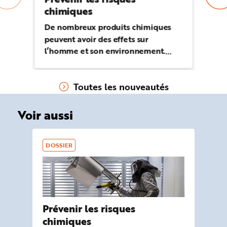
chimiques
Le
en
De nombreux produits chimiques
de
peuvent avoir des effets sur
ch
l’homme et son environnement.
Il
Repérer les produits, les mélanges
ou les procédés chimiques
Toutes les nouveautés
dangereux et connaître leurs effets,
c’est la première étape pour mettre
en œuvre des moyens de prévention
Voir aussi
adaptés.
DOSSIER
Prévenir les risques
chimiques