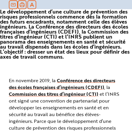
n
p
Le développement d’une culture de prévention des
r
i
risques professionnels commence dès la formation
n
des futurs encadrants, notamment celle des élèves
c
ingénieurs. La Conférence des directeurs des écoles
i
p
françaises d’ingénieurs (CDEFI), la Commission des
a
titres d’ingénieur (CTI) et l’INRS publient un
l
panorama des enseignements en santé et sécurité
e
au travail dispensés dans les écoles d’ingénieurs.
A
l
L’objectif : dresser un état des lieux pour définir des
l
axes de travail communs.
e
r
a
u
c
o
En novembre 2019, la
Conférence des directeurs
n
t
des écoles françaises d’ingénieurs (CDEFI)
, la
e
n
Commission des titres d’ingénieur (CTI)
et l’INRS
u
P
ont signé une convention de partenariat pour
i
développer les enseignements en santé et en
e
d
sécurité au travail au bénéfice des élèves-
d
e
ingénieurs. Parce que le développement d’une
p
a
culture de prévention des risques professionnels
g