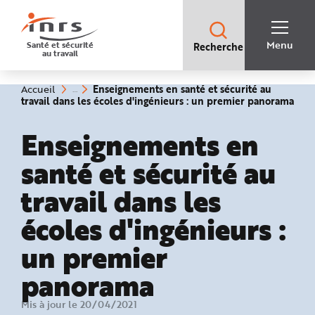
Accès
rapides
:
R
Recherche
e
Menu
Santé et sécurité
Recherche
rapide
c
au travail
:
h
e
r
c
Vous
Enseignements en santé et sécurité au
Accueil
h
êtes
travail dans les écoles d'ingénieurs : un premier panorama
e
ici
(rubrique
r
:
sélectionnée)
a
Enseignements en
p
i
d
santé et sécurité au
e
A
i
travail dans les
d
e
P
l
écoles d'ingénieurs :
a
n
N
un premier
a
v
i
panorama
g
a
t
Mis à jour le 20/04/2021
i
o