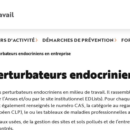
avail
Recherche
rapide
:
RS D'ACTIVITÉ
DÉMARCHES DE PRÉVENTION
FO
(rubrique
rbateurs endocriniens en entreprise
sélectionnée)
rturbateurs endocrinie
 perturbateurs endocriniens en milieu de travail. Il rassemb
’Anses et/ou par le site institutionnel EDLists). Pour chaque
t également renseignés le numéro CAS, la catégorie au regar
péen CLP), le ou les tableaux de maladies professionnelles ai
aux usées, de la gestion des sites et sols pollués et de l’ent
ontrés.