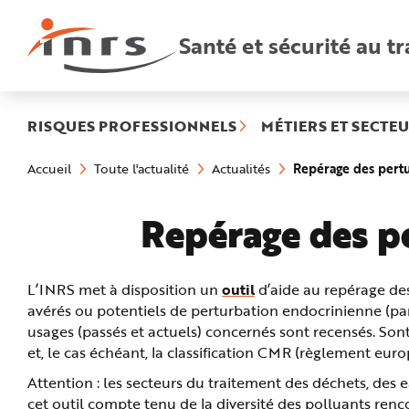
Accès
rapides
:
Santé et sécurité au tr
R
e
c
h
e
r
c
h
RISQUES PROFESSIONNELS
MÉTIERS ET SECTEU
e
r
a
Vous
Repérage des pertu
Accueil
Toute l'actualité
Actualités
p
êtes
i
ici
d
:
e
Repérage des pe
A
i
d
e
P
l
L’INRS met à disposition un
outil
d’aide au repérage des
a
n
avérés ou potentiels de perturbation endocrinienne (par l
N
a
usages (passés et actuels) concernés sont recensés. Son
v
i
et, le cas échéant, la classification CMR (règlement euro
g
a
Attention : les secteurs du traitement des déchets, des e
t
i
cet outil compte tenu de la diversité des polluants renc
o