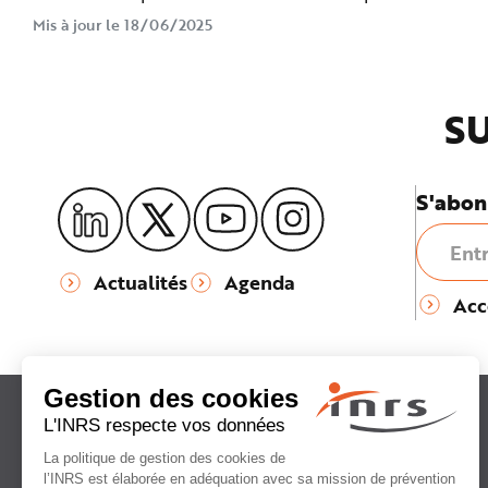
n
Mis à jour le 18/06/2025
p
r
i
n
c
i
p
SU
a
l
e
A
l
S'abon
l
e
r
a
u
c
Actualités
Agenda
o
n
Acc
t
e
n
u
P
i
e
d
d
e
p
a
g