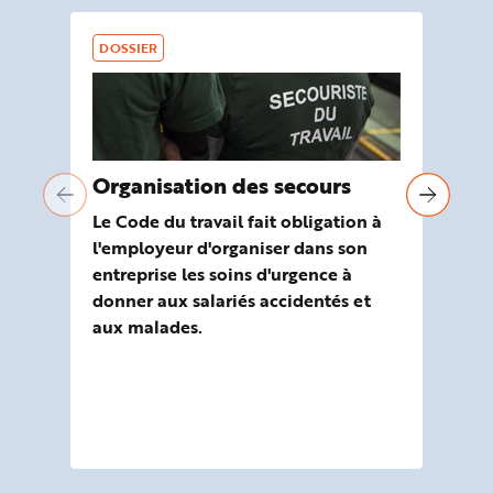
DOSSIER
DO
Organisation des secours
Es
Le Code du travail fait obligation à
Dan
l'employeur d'organiser dans son
ri
entreprise les soins d'urgence à
ap
donner aux salariés accidentés et
exp
aux malades.
ri
de
pré