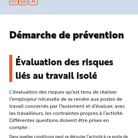
n
p
r
i
n
c
i
Démarche de prévention
p
a
l
e
A
l
l
Évaluation des risques
e
r
a
liés au travail isolé
u
c
o
n
t
L’évaluation des risques qu’est tenu de réaliser
e
n
l’employeur nécessite de se rendre aux postes de
u
P
travail concernés par l’isolement et d’évaluer, avec
i
e
les travailleurs, les contraintes propres à l’activité.
d
Différentes questions doivent être prises en
d
e
compte :
p
a
g
Dans quelles conditions peut se dérouler l’activité à ce poste de