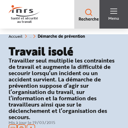
Accès
rapides
:
R
Recherche
e
Menu
Santé et sécurité
Recherche
rapide
c
au travail
:
h
e
r
c
(rubrique
Vous
Démarche de prévention
Accueil
h
êtes
sélectionnée)
e
ici
Travail isolé
r
:
a
p
i
: Démarche de prévention
Travailler seul multiplie les contraintes
d
e
de travail et augmente la difficulté de
A
secourir lorsqu’un incident ou un
i
d
accident survient. La démarche de
e
P
prévention suppose d’agir sur
l
l’organisation du travail, sur
a
n
l’information et la formation des
N
a
travailleurs ainsi que sur le
v
i
déclenchement et l’organisation des
g
secours.
a
t
Mis à jour le 19/03/2015
i
o