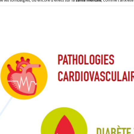
ue les lombalgies, ou encore d’effets sur la
, comme l’anxiété