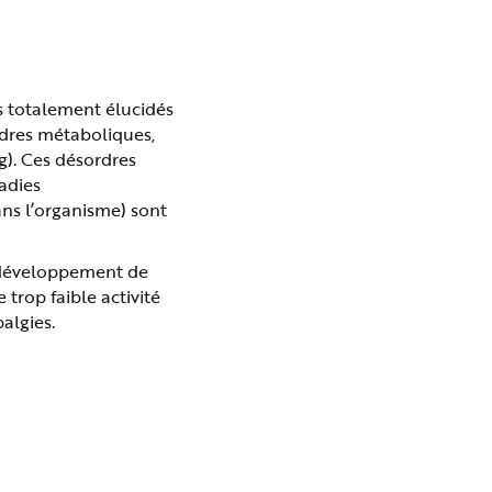
s totalement élucidés
rdres métaboliques,
g). Ces désordres
adies
ans l’organisme) sont
au développement de
trop faible activité
algies.
4
Durée : 37min 58s
VIDÉO