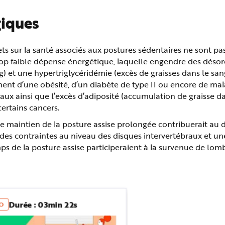
iques
ts sur la santé associés aux postures sédentaires ne sont pa
rop faible dépense énergétique, laquelle engendre des déso
) et une hypertriglycéridémie (excès de graisses dans le san
t d’une obésité, d’un diabète de type II ou encore de mal
ux ainsi que l’excès d’adiposité (accumulation de graisse d
ertains cancers.
ar le maintien de la posture assise prolongée contribuerait 
es contraintes au niveau des disques intervertébraux et une 
s de la posture assise participeraient à la survenue de lomb
Durée : 03min 22s
ED 649
O
BROCHURE