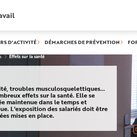
avail
Recherche
rapide
:
RS D'ACTIVITÉ
DÉMARCHES DE PRÉVENTION
FO
(rubrique
Effets sur la santé
s
sélectionnée)
sité, troubles musculosquelettiques…
breux effets sur la santé. Elle se
gée maintenue dans le temps et
e. L'exposition des salariés doit être
ées mises en place.