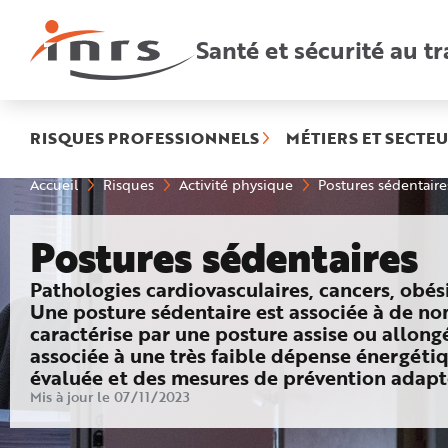
Accès
rapides
:
Santé et sécurité au tr
R
e
c
h
e
r
c
h
RISQUES PROFESSIONNELS
MÉTIERS ET SECTEU
e
r
a
Vous
Accueil
Risques
Activité physique
Postures sédentaire
p
êtes
i
ici
d
:
e
Postures sédentaires
A
i
d
e
: Effets sur la santé
Pathologies cardiovasculaires, cancers, obé
P
l
Une posture sédentaire est associée à de nom
a
caractérise par une posture assise ou allon
n
N
associée à une très faible dépense énergétiqu
a
v
évaluée et des mesures de prévention adapt
i
g
Mis à jour le 07/11/2023
a
t
i
o