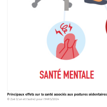
Principaux effets sur la santé associés aux postures sédentaires
© Zoé (L'un et l'autre) pour l'INRS/2024