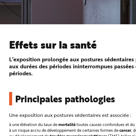
n
p
r
i
n
c
i
p
a
l
Effets sur la santé
e
A
l
l
L’exposition prolongée aux postures sédentaires peut
e
r
aux durées des périodes ininterrompues passées e
a
u
périodes.
c
o
n
t
e
n
Principales pathologies
u
P
i
e
d
Une exposition aux postures sédentaires est associée :
d
e
mortalité
à une élévation du taux de
toutes causes confondues et du t
p
a
cancer
à un risque accru de développement de certaines formes de
, 
g
troubles musculosquelettiques