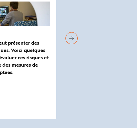
Lombalgies
peut présenter des
Les lombalgies sont des affec
ques. Voici quelques
très courantes dans le monde
valuer ces risques et
travail. Caractérisées par des
e des mesures de
douleurs du bas du dos, elles
ptées.
dues au port de charges, aux
vibrations, à un travail physi
à des postures contraignante
chutes. Un environnement
psychosocial délétère fait par
facteurs de risque.