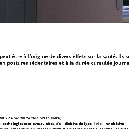
 être à l’origine de divers effets sur la santé. Ils so
n postures sédentaires et à la durée cumulée journa
aux de mortalité cardiovasculaire ;
pathologies cardiovasculaires
diabète de type
obésité
de
, d’un
II et d’une
;
santé mentale