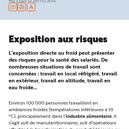
Mis à jour le 28/10/2014
n
p
r
i
n
c
i
p
a
Exposition aux risques
l
e
A
l
L’exposition directe au froid peut présenter
l
e
des risques pour la santé des salariés. De
r
a
nombreuses situations de travail sont
u
c
concernées : travail en local réfrigéré, travail
o
n
en extérieur, travail en altitude, travail en
t
e
eau froide…
n
u
P
i
Environ 100 000 personnes travaillent en
e
d
ambiances froides (températures inférieures à 10
d
°C), principalement dans l’
industrie alimentaire
. Il
e
p
s’agit soit de manutentionnaires, soit d’opérateurs
a
g