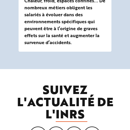
des
Chaleur, froid, espaces confinés... De
les
nombreux métiers obligent les
cha
salariés à évoluer dans des
me
environnements spécifiques qui
oeu
peuvent être à l’origine de graves
effets sur la santé et augmenter la
survenue d’accidents.
SUIVEZ
L'ACTUALITÉ DE
L'
INRS