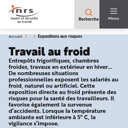
Accès
rapides
:
R
Recherche
e
Menu
Santé et sécurité
Recherche
rapide
c
au travail
:
h
e
r
c
(rubrique
Vous
Expositions aux risques
Accueil
h
êtes
sélectionnée)
e
ici
Travail au froid
r
:
a
p
i
: Exposition aux risques
Entrepôts frigorifiques, chambres
d
e
froides, travaux en extérieur en hiver…
A
De nombreuses situations
i
d
professionnelles exposent les salariés au
e
P
froid, naturel ou artificiel. Cette
l
exposition directe au froid présente des
a
n
risques pour la santé des travailleurs. Il
N
a
favorise également la survenue
v
i
d’accidents. Lorsque la température
g
ambiante est inférieure à 5° C, la
a
t
vigilance s’impose.
i
o