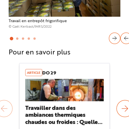
Travail en entrepôt frigorifique
Trav
rem
© Gaël Kerbaol/INRS/2022
© Céd
Pour en savoir plus
DO 29
ARTICLE
AR
Travailler dans des
Tr
ambiances thermiques
th
chaudes ou froides : Quelle
Ce
prévention ?