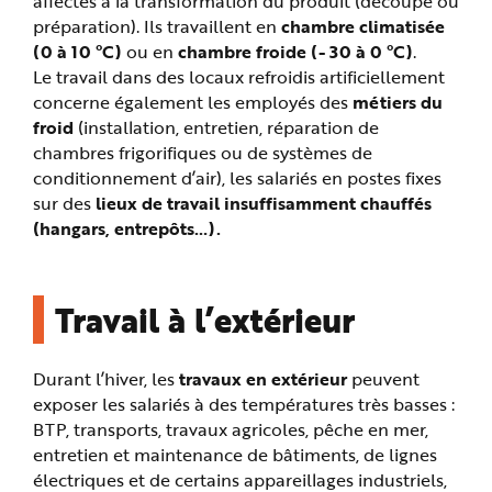
affectés à la transformation du produit (découpe ou
e
préparation). Ils travaillent en
chambre climatisée
(0 à 10 °C)
ou en
chambre froide (- 30 à 0 °C)
.
Le travail dans des locaux refroidis artificiellement
concerne également les employés des
métiers du
froid
(installation, entretien, réparation de
chambres frigorifiques ou de systèmes de
conditionnement d’air), les salariés en postes fixes
sur des
lieux de travail insuffisamment chauffés
(hangars, entrepôts…).
Travail à l’extérieur
Durant l’hiver, les
travaux en extérieur
peuvent
exposer les salariés à des températures très basses :
BTP, transports, travaux agricoles, pêche en mer,
entretien et maintenance de bâtiments, de lignes
électriques et de certains appareillages industriels,