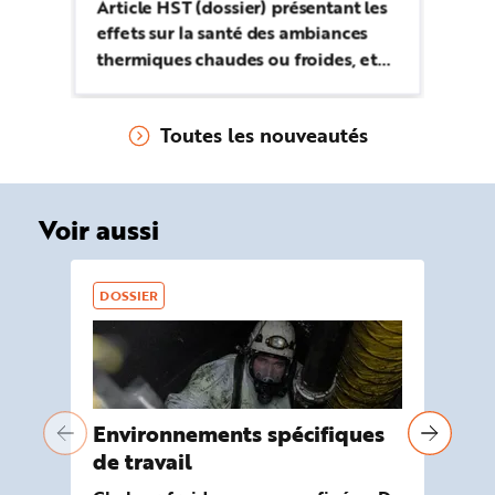
ph
Article HST (dossier) présentant les
ri
effets sur la santé des ambiances
de
thermiques chaudes ou froides, et
pr
les moyens de les prévenir.
so
Toutes les nouveautés
Voir aussi
DOSSIER
DO
Environnements spécifiques
Tr
de travail
De