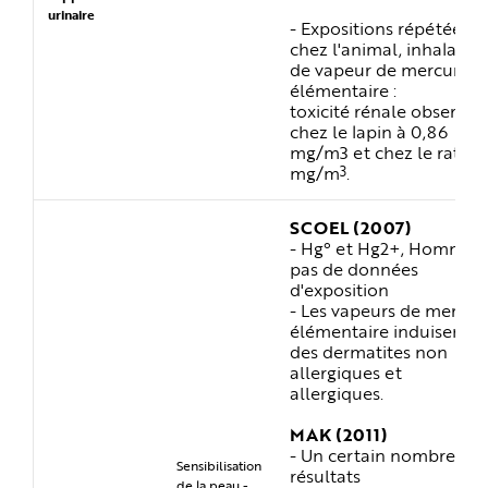
urinaire
- Expositions répétées
chez l'animal, inhalatio
de vapeur de mercure
élémentaire :
toxicité rénale observée
chez le lapin à 0,86
mg/m3 et chez le rat à 3
3
mg/m
.
SCOEL (2007)
- Hg° et Hg2+, Homme,
pas de données
d'exposition
- Les vapeurs de mercur
élémentaire induisent
des dermatites non
allergiques et
allergiques.
MAK (2011)
- Un certain nombre de
Sensibilisation
résultats
de la peau -