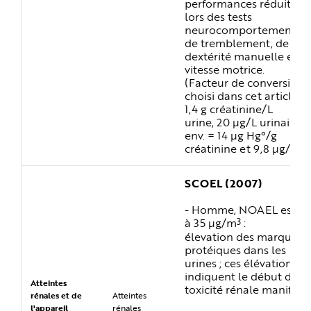
performances réduites
lors des tests
neurocomportementau
de tremblement, de
dextérité manuelle et d
vitesse motrice.
(Facteur de conversion
choisi dans cet article :
1,4 g créatinine/L
urine, 20 µg/L urinaire,
env. = 14 µg Hg°/g
3
créatinine et 9,8 µg/m
)
SCOEL (2007)
- Homme, NOAEL estim
3
à 35 µg/m
:
élevation des marqueur
protéiques dans les
urines ; ces élévations
indiquent le début d'un
Atteintes
toxicité rénale manifeste
rénales et de
Atteintes
l'appareil
rénales