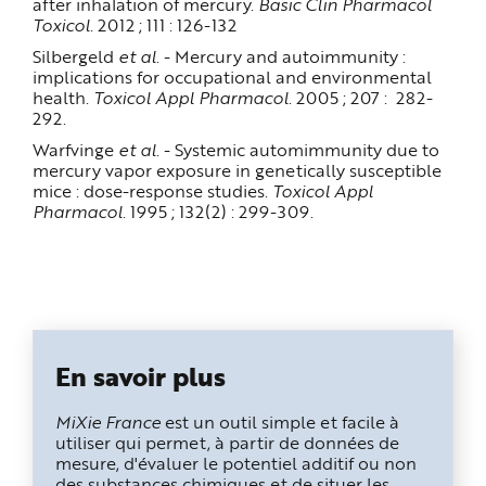
after inhalation of mercury.
Basic Clin Pharmacol
Toxicol
. 2012 ; 111 : 126-132
Silbergeld
et al
. - Mercury and autoimmunity :
implications for occupational and environmental
health.
Toxicol Appl Pharmacol
. 2005 ; 207 : 282-
292.
Warfvinge
et al
. - Systemic automimmunity due to
mercury vapor exposure in genetically susceptible
mice : dose-response studies.
Toxicol Appl
Pharmacol
. 1995 ; 132(2) : 299-309.
En savoir plus
MiXie France
est un outil simple et facile à
utiliser qui permet, à partir de données de
mesure, d'évaluer le potentiel additif ou non
des substances chimiques et de situer les