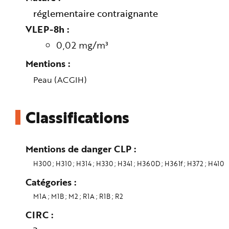
réglementaire contraignante
VLEP-8h
0,02 mg/m³
Mentions
Peau (ACGIH)
Classifications
Mentions de danger CLP
H300
H310
H314
H330
H341
H360D
H361f
H372
H410
Catégories
M1A
M1B
M2
R1A
R1B
R2
CIRC