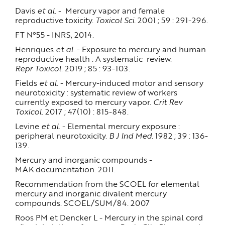
Davis
et al
. - Mercury vapor and female
reproductive toxicity.
Toxicol Sci.
2001 ; 59 : 291-296.
FT N°55 - INRS, 2014.
Henriques
et al.
- Exposure to mercury and human
reproductive health : A systematic review.
Repr Toxicol
. 2019 ; 85 : 93-103.
Fields
et al
. - Mercury-induced motor and sensory
neurotoxicity : systematic review of workers
currently exposed to mercury vapor.
Crit Rev
Toxicol
. 2017 ; 47(10) : 815-848.
Levine
et al
. - Elemental mercury exposure :
peripheral neurotoxicity.
B J Ind Med
. 1982 ; 39 : 136-
139.
Mercury and inorganic compounds -
MAK documentation. 2011.
Recommendation from the SCOEL for elemental
mercury and inorganic divalent mercury
compounds. SCOEL/SUM/84. 2007
Roos PM et Dencker L - Mercury in the spinal cord