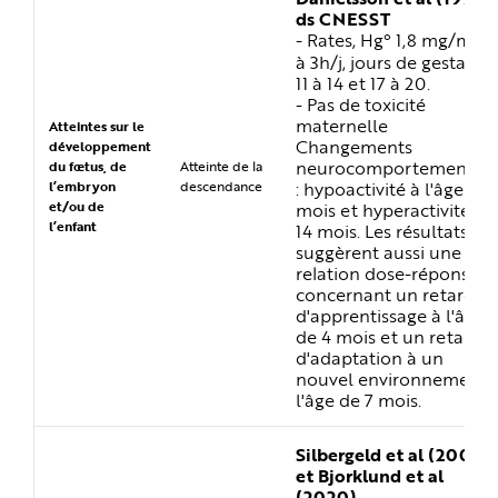
ds CNESST
3
- Rates, Hg° 1,8 mg/m
, 1
à 3h/j, jours de gestatio
11 à 14 et 17 à 20.
- Pas de toxicité
maternelle
Atteintes sur le
Changements
développement
neurocomportementau
du fœtus, de
Atteinte de la
: hypoactivité à l'âge de 
l’embryon
descendance
et/ou de
mois et hyperactivité à
l’enfant
14 mois. Les résultats
suggèrent aussi une
relation dose-réponse
concernant un retard
d'apprentissage à l'âge
de 4 mois et un retard
d'adaptation à un
nouvel environnement 
l'âge de 7 mois.
Silbergeld et al (2005)
et Bjorklund et al
(2020)