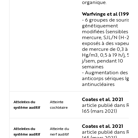
organique.
Warfvinge et al (1995)
- 6 groupes de souris
génétiquement
modifiées (sensibles au
mercure, SJL/N (H-2s))
exposés à des vapeurs
de mercure de 0,3 à 1 m
Hg/m3, 0,5 à 19 h/j, 5
j/sem, pendant 10
semaines
- Augmentation des
anticorps sériques IgG
antinucléaires
Coates et al. 2021
Atteintes du
Atteinte
article publié dans RST
système auditif
cochléaire
165 (mars 2021)
Coates et al. 2021
Atteintes du
Atteinte du
article publié dans RST
système auditif
nerf auditif
165 (mars 2021)