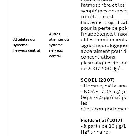
l'atmosphère et les
symptômes observés : la
corrélation est
hautement significative
pour la perte de poids,
l'inappétence, l'insomni
Autres
et les tremblements ; le
Atteintes du
atteintes du
signes neurologiques
système
système
apparaissent pour des
nerveux central
nerveux
central
concentrations
plasmatiques de l'ordre
de 200 à 500 μg/L.
SCOEL (2007)
- Homme, méta-analyse
- NOAEL à 35 µg/g créat
(éq à 24,5 µg/m3) pour
les
effets comportementau
Fields et al (2017)
- à partir de 20 µg/L en
Hg° urinaire :