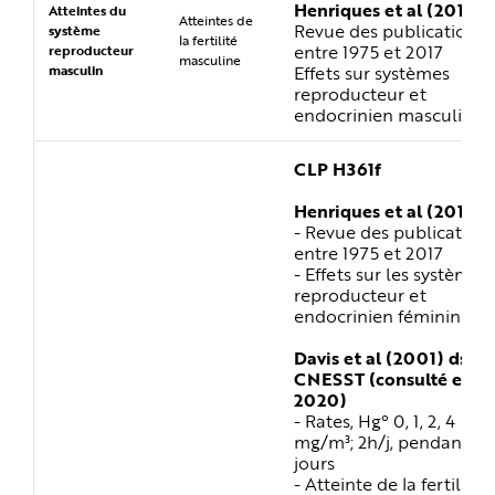
Henriques et al (2019)
Atteintes du
Atteintes de
Revue des publications
système
la fertilité
entre 1975 et 2017
reproducteur
masculine
Effets sur systèmes
masculin
reproducteur et
endocrinien masculin
CLP H361f
Henriques et al (2019)
- Revue des publication
entre 1975 et 2017
- Effets sur les systèmes
reproducteur et
endocrinien féminin
Davis et al (2001) ds
CNESST (consulté en
2020)
- Rates, Hg° 0, 1, 2, 4
mg/m³; 2h/j, pendant 11
jours
- Atteinte de la fertilité,