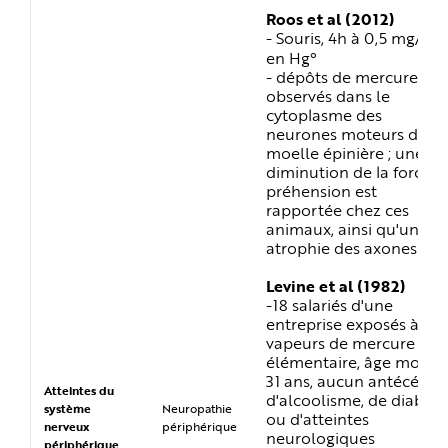
Roos et al (2012)
3
- Souris, 4h à 0,5 mg/m
en Hg°
- dépôts de mercure
observés dans le
cytoplasme des
neurones moteurs de la
moelle épinière ; une
diminution de la force d
préhension est
rapportée chez ces
animaux, ainsi qu'une
atrophie des axones.
Levine et al (1982)
-18 salariés d'une
entreprise exposés à de
vapeurs de mercure
élémentaire, âge moyen
31 ans, aucun antécéden
Atteintes du
d'alcoolisme, de diabèt
système
Neuropathie
ou d'atteintes
nerveux
périphérique
neurologiques
périphérique