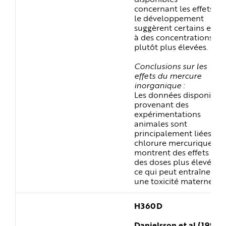
concernant les effets su
le développement
suggèrent certains effet
à des concentrations
plutôt plus élevées.
Conclusions sur les
effets du mercure
inorganique :
Les données disponible
provenant des
expérimentations
animales sont
principalement liées au
chlorure mercurique et
montrent des effets à
des doses plus élevées,
ce qui peut entraîner
une toxicité maternelle.
H360D
Danielsson et al (1993)