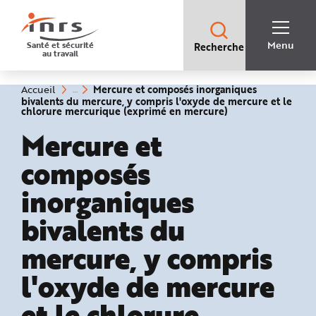
Accès
rapides
:
R
Recherche
e
Menu
Santé et sécurité
Recherche
rapide
c
au travail
:
h
e
r
c
Vous
Mercure et composés inorganiques
Accueil
h
êtes
bivalents du mercure, y compris l'oxyde de mercure et le
e
ici
(rubrique
chlorure mercurique (exprimé en mercure)
r
:
sélectionnée)
a
Mercure et
p
i
d
composés
e
A
i
inorganiques
d
e
P
l
bivalents du
a
n
N
mercure, y compris
a
v
i
l'oxyde de mercure
g
a
t
et le chlorure
i
o