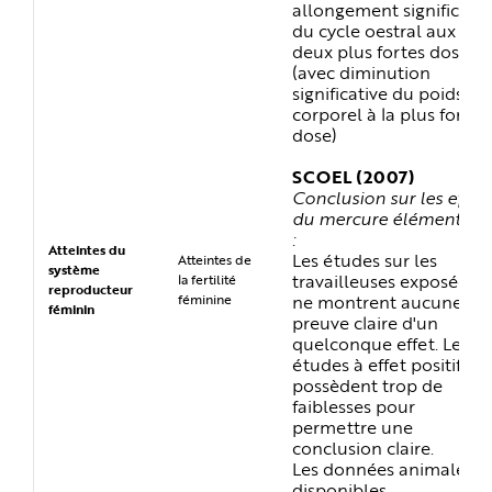
allongement significatif
du cycle oestral aux
deux plus fortes doses
(avec diminution
significative du poids
corporel à la plus forte
dose)
SCOEL (2007)
Conclusion sur les effet
du mercure élémentair
:
Atteintes du
Les études sur les
Atteintes de
système
travailleuses exposées
la fertilité
reproducteur
ne montrent aucune
féminine
féminin
preuve claire d'un
quelconque effet. Les
études à effet positif
possèdent trop de
faiblesses pour
permettre une
conclusion claire.
Les données animales
disponibles