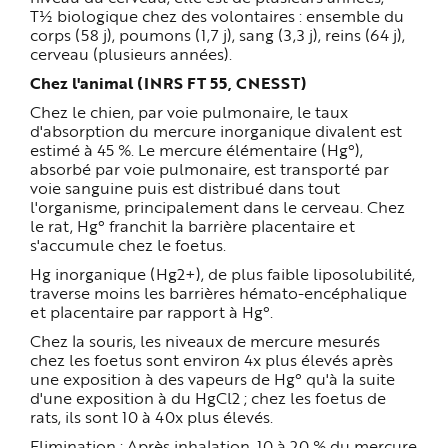
T½ biologique chez des volontaires : ensemble du
corps (58 j), poumons (1,7 j), sang (3,3 j), reins (64 j),
cerveau (plusieurs années).
Chez l'animal (INRS FT 55, CNESST)
Chez le chien, par voie pulmonaire, le taux
d'absorption du mercure inorganique divalent est
estimé à 45 %. Le mercure élémentaire (Hg°),
absorbé par voie pulmonaire, est transporté par
voie sanguine puis est distribué dans tout
l'organisme, principalement dans le cerveau. Chez
le rat, Hg° franchit la barrière placentaire et
s'accumule chez le foetus.
Hg inorganique (Hg2+), de plus faible liposolubilité,
traverse moins les barrières hémato-encéphalique
et placentaire par rapport à Hg°.
Chez la souris, les niveaux de mercure mesurés
chez les foetus sont environ 4x plus élevés après
une exposition à des vapeurs de Hg° qu'à la suite
d'une exposition à du HgCl2 ; chez les foetus de
rats, ils sont 10 à 40x plus élevés.
Elimination : Après inhalation, 10 à 20 % du mercure