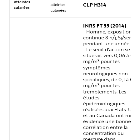
Atteintes
CLP H314
atteintes
cutanées
cutanées
INRS FT 55 (2014)
- Homme, exposition
continue 8 h/j, 5j/sem,
pendant une année
- Le seuil d'action se
situerait vers 0,06 à 0,1
3
mg/m
pour les
symptômes
neurologiques non
spécifiques, de 0,1 à 0,2
3
mg/m
pour les
tremblements. Les
études
épidémiologiques
réalisées aux États-Unis
et au Canada ont mis e
évidence une bonne
corrélation entre la
concentration du
mercure dans