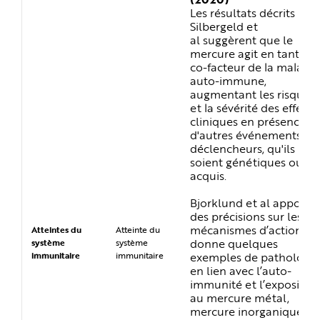
Les résultats décrits par
Silbergeld et
al suggèrent que le
mercure agit en tant qu
co-facteur de la maladie
auto-immune,
augmentant les risques
et la sévérité des effets
cliniques en présence
d'autres événements
déclencheurs, qu'ils
soient génétiques ou
acquis.
Bjorklund et al apporte
des précisions sur les
mécanismes d’action et
Atteintes du
Atteinte du
donne quelques
système
système
exemples de pathologie
immunitaire
immunitaire
en lien avec l’auto-
immunité et l’expositio
au mercure métal,
mercure inorganique et