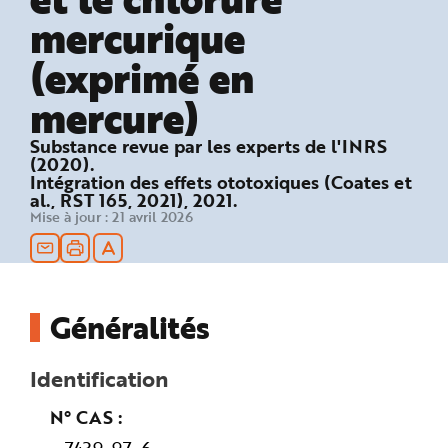
n
mercurique
p
r
i
(exprimé en
n
c
i
mercure)
p
a
l
e
Substance revue par les experts de l'INRS
A
(2020).
l
Intégration des effets ototoxiques (Coates et
l
e
al., RST 165, 2021), 2021.
r
Mise à jour :
21 avril 2026
a
u
c
o
n
t
e
n
Généralités
u
P
i
e
Identification
d
d
e
N° CAS
p
a
g
7439-97-6