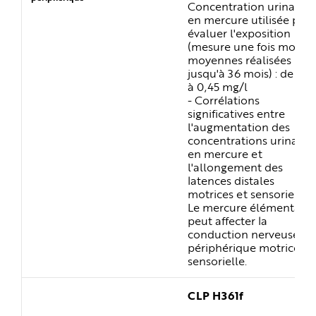
Concentration urinaire
en mercure utilisée pou
évaluer l'exposition
(mesure une fois mois,
moyennes réalisées
jusqu'à 36 mois) : de 0,0
à 0,45 mg/l
- Corrélations
significatives entre
l'augmentation des
concentrations urinaires
en mercure et
l'allongement des
latences distales
motrices et sensorielles.
Le mercure élémentaire
peut affecter la
conduction nerveuse
périphérique motrice et
sensorielle.
CLP H361f