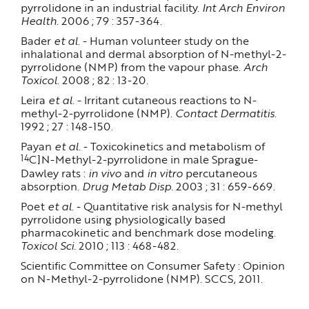
pyrrolidone in an industrial facility.
Int Arch Environ
Health
. 2006 ; 79 : 357-364.
Bader
et al
. - Human volunteer study on the
inhalational and dermal absorption of N-methyl-2-
pyrrolidone (NMP) from the vapour phase.
Arch
Toxicol
. 2008 ; 82 : 13-20.
Leira
et al.
- Irritant cutaneous reactions to N-
methyl-2-pyrrolidone (NMP).
Contact Dermatitis
.
1992 ; 27 : 148-150.
Payan
et al.
- Toxicokinetics and metabolism of
14
C]N-Methyl-2-pyrrolidone in male Sprague-
Dawley rats :
in vivo
and
in vitro
percutaneous
absorption.
Drug Metab Disp
. 2003 ; 31 : 659-669.
Poet
et al
. - Quantitative risk analysis for N-methyl
pyrrolidone using physiologically based
pharmacokinetic and benchmark dose modeling.
Toxicol Sci.
2010 ; 113 : 468-482.
Scientific Committee on Consumer Safety : Opinion
on N-Methyl-2-pyrrolidone (NMP). SCCS, 2011.