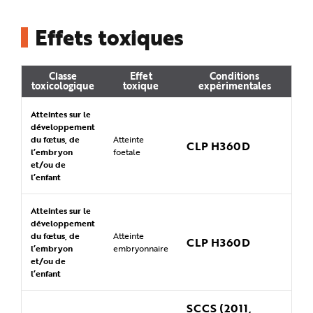
Effets toxiques
Classe
Effet
Conditions
toxicologique
toxique
expérimentales
Atteintes sur le
développement
du fœtus, de
Atteinte
CLP H360D
l’embryon
foetale
et/ou de
l’enfant
Atteintes sur le
développement
du fœtus, de
Atteinte
CLP H360D
l’embryon
embryonnaire
et/ou de
l’enfant
SCCS (2011,