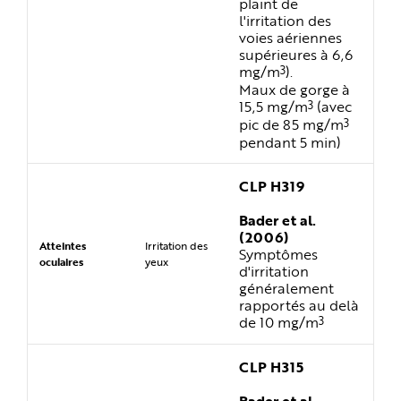
plaint de
l'irritation des
voies aériennes
supérieures à 6,6
3
mg/m
).
Maux de gorge à
3
15,5 mg/m
(avec
3
pic de 85 mg/m
pendant 5 min)
CLP H319
Bader et al.
(2006)
Atteintes
Irritation des
Symptômes
oculaires
yeux
d'irritation
généralement
rapportés au delà
3
de 10 mg/m
CLP H315
Bader et al.