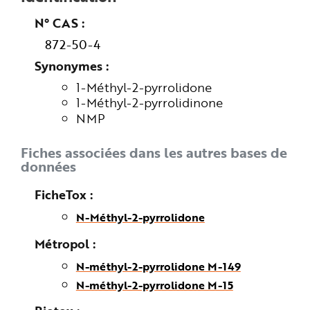
n
p
N° CAS
r
i
872-50-4
n
c
i
Synonymes
p
a
1-Méthyl-2-pyrrolidone
l
e
1-Méthyl-2-pyrrolidinone
A
NMP
l
l
e
r
Fiches associées dans les autres bases de
a
u
données
c
o
n
FicheTox
t
e
n
N-Méthyl-2-pyrrolidone
u
P
Métropol
i
e
d
N-méthyl-2-pyrrolidone M-149
d
e
N-méthyl-2-pyrrolidone M-15
p
a
g