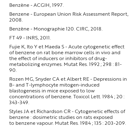
Benzène - ACGIH, 1997.
Benzene - European Union Risk Assessment Report,
2008.
Benzène - Monographie 120. CIRC, 2018.
FT 49 - INRS, 2011.
Fujie K, Ito Y et Maeda S - Acute cytogenetic effect
of benzene on rat bone marrow cells in vivo and
the effect of inducers or inhibitors of drug-
metabolizing enzymes. Mutat Res. 1992 ; 298 : 81-
90.
Rozen MG, Snyder CA et Albert RE - Depressions in
B- and T-lymphocyte mitogen-induced
blastogenesis in mice exposed to low
concentrations of benzene. Toxicol Lett. 1984 ; 20 :
343-349.
Styles JA et Richardson CR - Cytogenetic effects of
benzene : dosimetric studies on rats exposed
to benzene vapour. Mutat Res. 1984 ; 135 : 203-209.