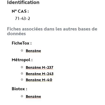
Identification
n
p
r
N° CAS
i
n
71-43-2
c
i
p
a
Fiches associées dans les autres bases de
l
données
e
A
l
FicheTox
l
e
r
Benzène
a
u
c
Métropol
o
n
Benzène M-237
t
e
Benzène M-243
n
u
P
Benzène M-40
i
e
Biotox
d
d
e
Benzène
p
a
g