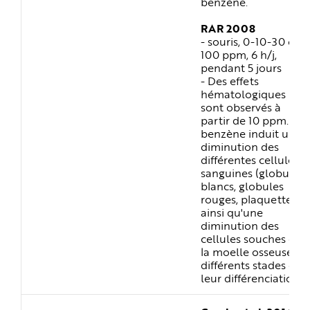
benzène.
RAR 2008
- souris, 0-10-30 ou
100 ppm, 6 h/j,
pendant 5 jours
- Des effets
hématologiques
sont observés à
partir de 10 ppm. Le
benzène induit une
diminution des
différentes cellules
sanguines (globules
blancs, globules
rouges, plaquettes)
ainsi qu'une
diminution des
cellules souches de
la moelle osseuse, à
différents stades de
leur différenciation.