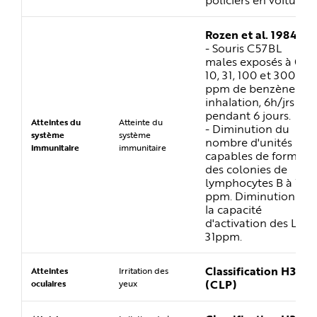
Rozen et al. 1984
- Souris C57BL
males exposés à 0,
10, 31, 100 et 300
ppm de benzène en
inhalation, 6h/jrs
pendant 6 jours.
Atteintes du
Atteinte du
- Diminution du
système
système
nombre d'unités
immunitaire
immunitaire
capables de former
des colonies de
lymphocytes B à 10
ppm. Diminution de
la capacité
d'activation des LT à
31ppm.
Classification H319
Atteintes
Irritation des
(CLP)
oculaires
yeux