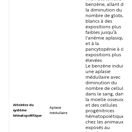
benzène, allant de
la diminution du
nombre de globules
blancs à des
expositions plus
faibles jusqu’à
l'anémie aplasique
et à la
pancytopénie à des
expositions plus
élevées.
Le benzène induit
une aplasie
médullaire avec
diminution du
nombre de cellules
dans le sang, dans
la moelle osseuse
et des cellules
Atteintes du
Aplasie
progénitrices
système
médullaire
hématopoïétiques,
hématopoïétique
chez les animaux
exposés au