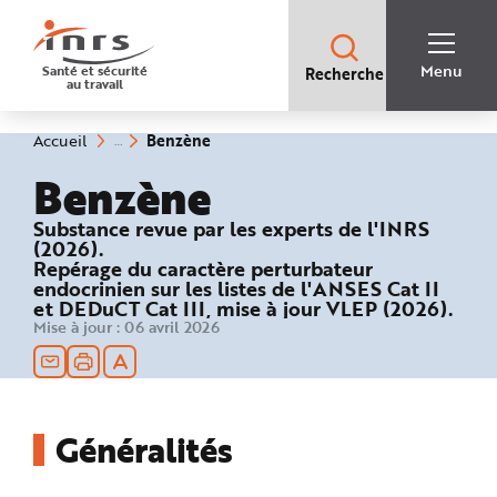
Accès
rapides
:
R
Recherche
e
Menu
Santé et sécurité
Recherche
rapide
c
au travail
:
h
e
r
c
(rubrique
Vous
Benzène
Accueil
h
êtes
sélectionnée)
e
ici
Benzène
r
:
a
p
i
Substance revue par les experts de l'INRS
d
(2026).
e
Repérage du caractère perturbateur
A
i
endocrinien sur les listes de l'ANSES Cat II
d
et DEDuCT Cat III, mise à jour VLEP (2026).
e
P
Mise à jour :
06 avril 2026
l
a
n
N
a
v
i
Généralités
g
a
t
i
o