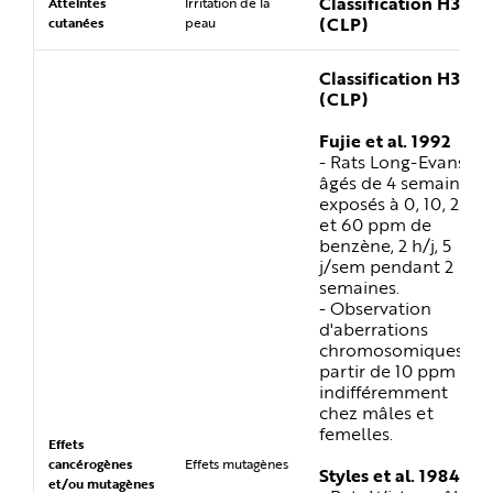
Classification H315
Atteintes
Irritation de la
(CLP)
cutanées
peau
Classification H340
(CLP)
Fujie et al. 1992
- Rats Long-Evans
âgés de 4 semaines,
exposés à 0, 10, 20
et 60 ppm de
benzène, 2 h/j, 5
j/sem pendant 2
semaines.
- Observation
d'aberrations
chromosomiques à
partir de 10 ppm
indifféremment
chez mâles et
femelles.
Effets
cancérogènes
Effets mutagènes
Styles et al. 1984
et/ou mutagènes