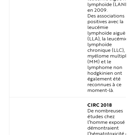
lymphoïde (LANL)
en 2009.
Des associations
positives avec la
leucémie
lymphoïde aiguë
(LLA), la leucémie
lymphoïde
chronique (LLC), le
myélome multiple
(MM) et le
lymphome non
hodgkinien ont
également été
reconnues à ce
moment-là.
CIRC 2018
De nombreuses
études chez
l’homme exposé
démontraient
l’hématotoxicité du