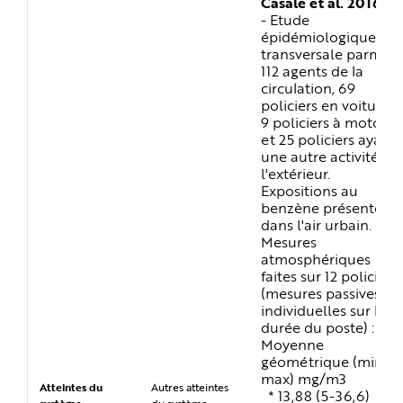
Casale et al. 2016
- Etude
épidémiologique
transversale parmi
112 agents de la
circulation, 69
policiers en voiture,
9 policiers à moto
et 25 policiers ayant
une autre activité à
l'extérieur.
Expositions au
benzène présentes
dans l'air urbain.
Mesures
atmosphériques
faites sur 12 policiers
(mesures passives
individuelles sur la
durée du poste) :
Moyenne
géométrique (min-
max) mg/m3
Atteintes du
Autres atteintes
* 13,88 (5-36,6)