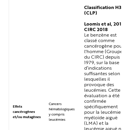
Classification H350
(CLP)
Loomis et al, 2017 ;
CIRC 2018
Le benzène est
classé comme
cancérogène pour
l'homme (Groupe 1
du CIRC) depuis
1979, sur la base
d’indications
suffisantes selon
lesquelles il
provoque des
leucémies. Cette
évaluation a été
confirmée
Cancers
spécifiquement
Effets
hématologiques
pour la leucémie
cancérogènes
y compris
myéloïde aiguë
et/ou mutagènes
leucémies
(LMA) et la
leucémie aiguë non