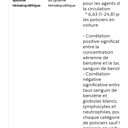
système
du système
pour les agents de
hématopoïétique
hématopoïétique
la circulation
* 6,63 (1-24,8) pour
les policiers en
voiture.
- Corrélation
positive significative
entre la
concentration
aérienne de
benzène et le taux
sanguin de benzène
- Corrélation
négative
significative entre
taux sanguin de
benzène et
globules blancs,
lymphocytes et
neutrophiles, pour
chaque catégorie
de policiers sauf les
policiers en voiture.