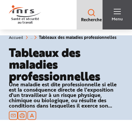
Accès
rapides
:
R
Recherche
e
Menu
Santé et sécurité
Recherche
rapide
c
au travail
:
h
e
r
c
(rubriq
Vous
Tableaux des maladies professionnelles
Accueil
h
êtes
sélecti
e
ici
Tableaux des
r
:
a
p
maladies
i
d
e
professionnelles
A
i
d
e
Une maladie est dite professionnelle si elle
P
est la conséquence directe de l'exposition
l
a
d'un travailleur à un risque physique,
n
chimique ou biologique, ou résulte des
N
conditions dans lesquelles il exerce son
a
v
activité professionnelle et si elle figure dans
i
un des tableaux du régime général ou
g
a
agricole de la Sécurité sociale.
t
i
o