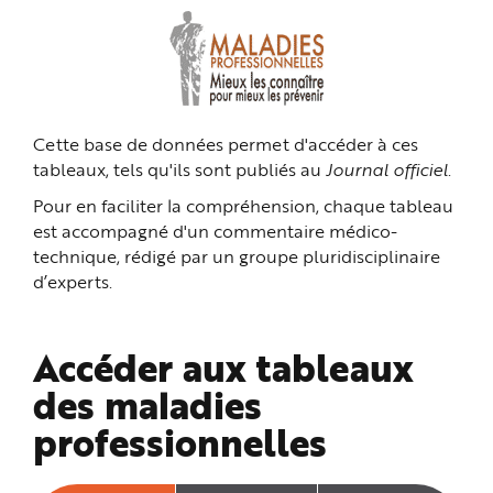
n
p
r
i
n
c
i
p
a
Cette base de données permet d'accéder à ces
l
e
tableaux, tels qu'ils sont publiés au
Journal officiel
.
A
l
l
Pour en faciliter la compréhension, chaque tableau
e
r
est accompagné d'un commentaire médico-
a
technique, rédigé par un groupe pluridisciplinaire
u
c
d’experts.
o
n
t
e
n
Accéder aux tableaux
u
P
i
des maladies
e
d
professionnelles
d
e
p
a
g