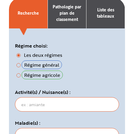
e
Pathologie par
Liste des
Recherche
plan de
tableaux
classement
Régime choisi:
Les deux régimes
Régime général
Régime agricole
Activité(s) / Nuisance(s) :
Maladie(s) :