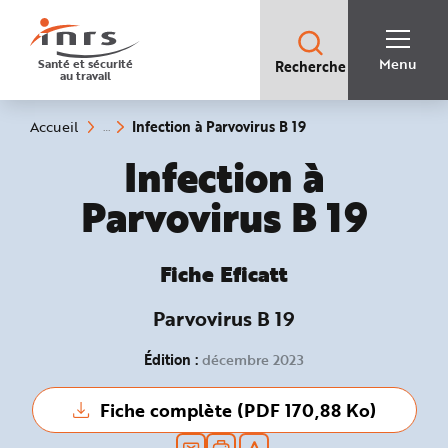
Accès
rapides
:
R
Recherche
e
Menu
Santé et sécurité
Recherche
rapide
c
au travail
:
h
e
r
c
(rubrique
Vous
Infection à Parvovirus B 19
Accueil
h
êtes
sélectionnée)
e
ici
Fiche Eficatt :
Infection à
r
:
a
p
Parvovirus B 19
i
d
e
A
i
d
Fiche Eficatt
e
P
l
Parvovirus B 19
a
n
N
a
Édition :
décembre 2023
v
i
g
Fiche complète (PDF 170,88 Ko)
a
t
i
o