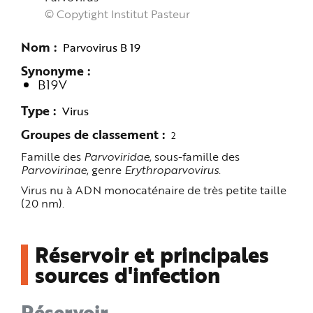
e
© Copytight Institut Pasteur
Nom
Parvovirus B 19
Synonyme
B19V
Type
Virus
Groupes de classement
2
Famille des
Parvoviridae
, sous-famille des
Parvovirinae
, genre
Erythroparvovirus
.
Virus nu à ADN monocaténaire de très petite taille
(20 nm).
Réservoir et principales
sources d'infection
Réservoir