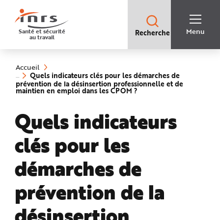
Accès
rapides
:
R
Recherche
e
Menu
Santé et sécurité
Recherche
rapide
c
au travail
:
h
e
Vous
r
êtes
c
ici
h
Accueil
:
e
Quels indicateurs clés pour les démarches de
r
prévention de la désinsertion professionnelle et de
a
(rubrique
maintien en emploi dans les CPOM ?
p
sélectionnée)
i
d
Quels indicateurs
e
A
i
d
clés pour les
e
P
l
a
démarches de
n
N
a
v
prévention de la
i
g
a
désinsertion
t
i
o