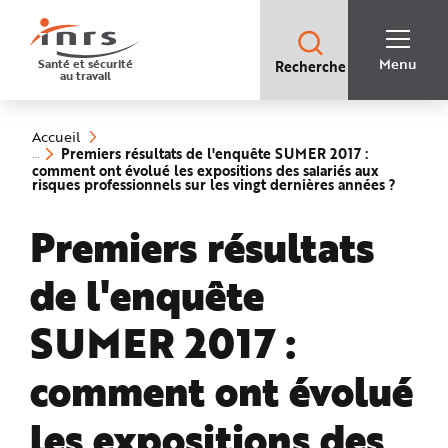
Accès
rapides
:
R
Recherche
e
Menu
Santé et sécurité
Recherche
rapide
c
au travail
:
h
e
Vous
r
êtes
c
ici
h
Accueil
:
e
Premiers résultats de l'enquête SUMER 2017 :
r
comment ont évolué les expositions des salariés aux
a
(rubriq
risques professionnels sur les vingt dernières années ?
p
sélecti
i
d
Premiers résultats
e
A
i
d
de l'enquête
e
P
l
a
SUMER 2017 :
n
N
a
v
comment ont évolué
i
g
a
les expositions des
t
i
o