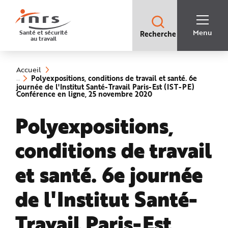
Accès
rapides
:
R
Recherche
e
Menu
Santé et sécurité
Recherche
rapide
c
au travail
:
h
e
Vous
r
êtes
c
ici
h
Accueil
:
e
Polyexpositions, conditions de travail et santé. 6e
r
journée de l'Institut Santé-Travail Paris-Est (IST-PE)
a
(rubrique
Conférence en ligne, 25 novembre 2020
p
sélectionnée)
i
d
Polyexpositions,
e
A
i
d
conditions de travail
e
P
l
a
et santé. 6e journée
n
N
a
v
de l'Institut Santé-
i
g
a
Travail Paris-Est
t
i
o