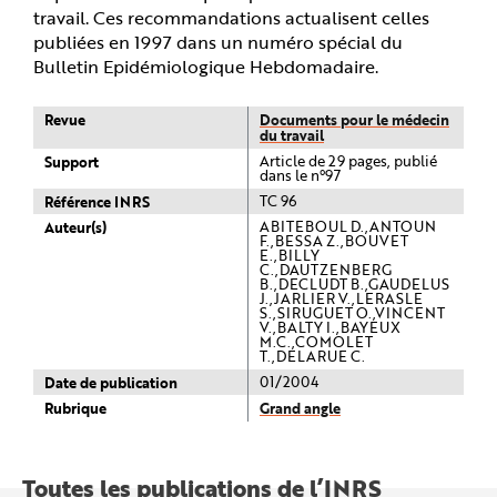
travail. Ces recommandations actualisent celles
publiées en 1997 dans un numéro spécial du
Bulletin Epidémiologique Hebdomadaire.
Revue
Documents pour le médecin
du travail
Support
Article de 29 pages, publié
dans le n°97
Référence INRS
TC 96
Auteur(s)
ABITEBOUL D.,ANTOUN
F.,BESSA Z.,BOUVET
E.,BILLY
C.,DAUTZENBERG
B.,DECLUDT B.,GAUDELUS
J.,JARLIER V.,LERASLE
S.,SIRUGUET O.,VINCENT
V.,BALTY I.,BAYEUX
M.C.,COMOLET
T.,DELARUE C.
Date de publication
01/2004
Rubrique
Grand angle
Toutes les publications de l’INRS