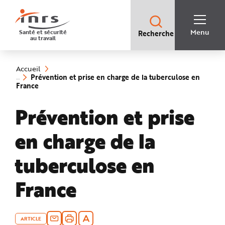
Accès
rapides
:
R
Recherche
e
Menu
Santé et sécurité
Recherche
rapide
c
au travail
:
h
e
Vous
r
êtes
c
ici
h
Accueil
:
e
Prévention et prise en charge de la tuberculose en
r
(rubrique
France
a
sélectionnée)
p
i
Prévention et prise
d
e
A
i
en charge de la
d
e
P
l
tuberculose en
a
n
N
France
a
v
i
g
a
t
i
ARTICLE
o