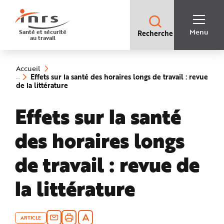
Accès
rapides
:
R
Recherche
e
Menu
Santé et sécurité
Recherche
rapide
c
au travail
:
h
e
Vous
r
êtes
c
ici
h
Accueil
:
e
Effets sur la santé des horaires longs de travail : revue
r
(rubrique
de la littérature
a
sélectionnée)
p
i
Effets sur la santé
d
e
A
i
des horaires longs
d
e
P
l
de travail : revue de
a
n
N
la littérature
a
v
i
g
a
t
i
ARTICLE
o