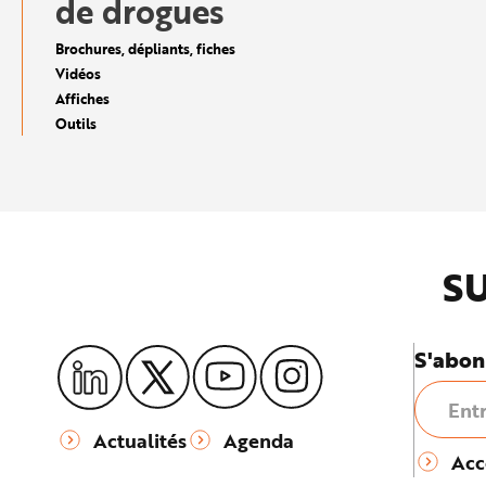
de drogues
e
Brochures, dépliants, fiches
Vidéos
Affiches
Outils
SU
S'abon
Actualités
Agenda
Acc