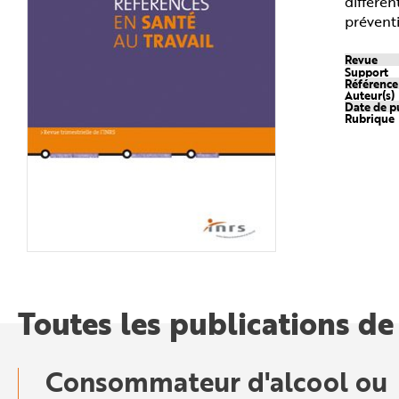
différe
n
préventi
p
r
i
n
Revue
c
Support
i
Référenc
p
Auteur(s)
a
Date de p
l
Rubrique
e
A
l
l
e
r
a
u
c
o
n
t
e
n
u
P
Toutes les publications de
i
e
d
d
e
p
Consommateur d'alcool ou
a
g