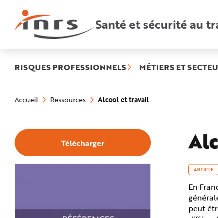
Accès
rapides
:
Santé et sécurité au tr
R
e
c
h
e
r
c
h
RISQUES PROFESSIONNELS
MÉTIERS ET SECTEU
e
r
a
Vous
p
êtes
i
(rubrique
Alcool et travail
Accueil
Ressources
ici
d
sélectionnée)
:
e
A
i
d
Alc
e
Télécharger
P
l
a
n
N
ARTICLE
a
v
En Franc
i
g
générale
a
t
peut êtr
i
o