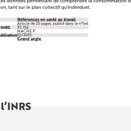
ntes données permettant de comprendre la consommation d'a
on, tant sur le plan collectif qu'individuel.
Références en santé au travail
Article de 20 pages, publié dans le n°144
e INRS
TC 152
HACHE P.
ublication
12/2015
Grand angle
 l’INRS