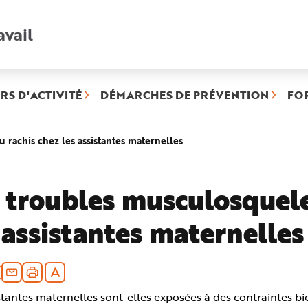
avail
Recherche
rapide
:
RS D'ACTIVITÉ
DÉMARCHES DE PRÉVENTION
FO
(rubrique
 rachis chez les assistantes maternelles
sélectionnée)
 troubles musculosquele
 assistantes maternelles
stantes maternelles sont-elles exposées à des contraintes bi