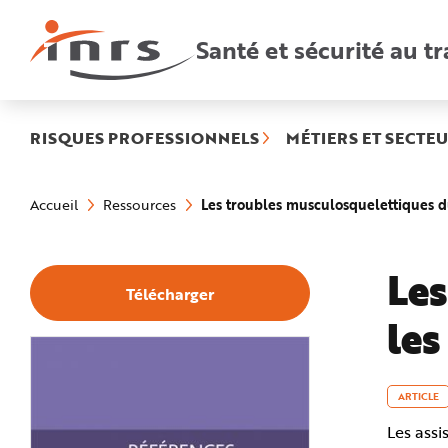
Accès
rapides
:
Santé et sécurité au tr
R
e
c
h
e
r
c
h
RISQUES PROFESSIONNELS
MÉTIERS ET SECTEU
e
r
a
Vous
p
êtes
i
Les troubles musculosquelettiques du
Accueil
Ressources
ici
d
:
e
A
i
d
Les
e
Télécharger
P
l
les
a
n
N
a
v
i
g
ARTICLE
a
t
Les assi
i
o