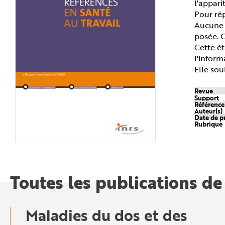
l'appari
n
p
Pour rép
r
Aucune 
i
n
posée. C
c
i
Cette ét
p
l'inform
a
l
Elle sou
e
A
l
Revue
l
e
Support
r
Référenc
a
Auteur(s)
u
Date de p
c
Rubrique
o
n
t
e
n
u
P
Toutes les publications de
i
e
d
d
e
p
Maladies du dos et des
a
g