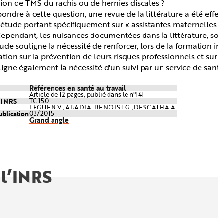
tion de TMS du rachis ou de hernies discales ?
ondre à cette question, une revue de la littérature a été effe
étude portant spécifiquement sur « assistantes maternelles
ependant, les nuisances documentées dans la littérature, souv
ude souligne la nécessité de renforcer, lors de la formation i
ation sur la prévention de leurs risques professionnels et su
ligne également la nécessité d'un suivi par un service de san
Références en santé au travail
Article de 12 pages, publié dans le n°141
e INRS
TC 150
LEGUEN V.,ABADIA-BENOIST G.,DESCATHA A.
ublication
03/2015
Grand angle
 l’INRS