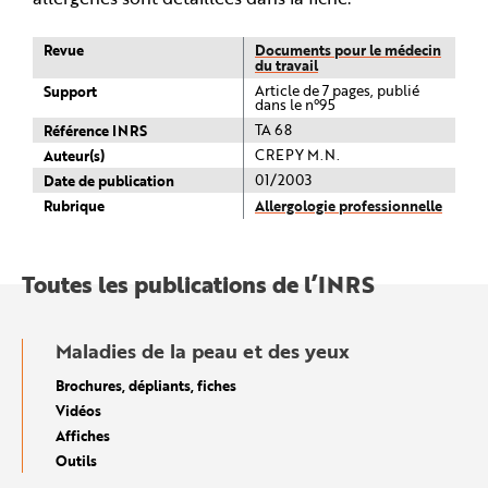
Revue
Documents pour le médecin
du travail
Support
Article de 7 pages, publié
dans le n°95
Référence INRS
TA 68
Auteur(s)
CREPY M.N.
Date de publication
01/2003
Rubrique
Allergologie professionnelle
Toutes les publications de l’INRS
Maladies de la peau et des yeux
Brochures, dépliants, fiches
Vidéos
Affiches
Outils