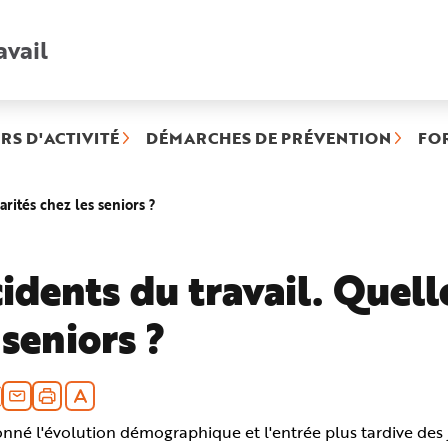
avail
Recherche
rapide
:
RS D'ACTIVITÉ
DÉMARCHES DE PRÉVENTION
FO
(rubrique
arités chez les seniors ?
sélectionnée)
idents du travail. Quell
 seniors ?
nné l'évolution démographique et l'entrée plus tardive des j