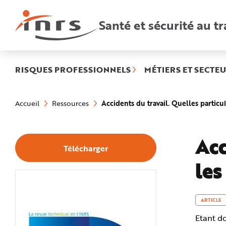
Accès
rapides
:
Santé et sécurité au tr
R
e
c
h
e
r
c
h
RISQUES PROFESSIONNELS
MÉTIERS ET SECTEU
e
r
a
Vous
p
êtes
i
Accidents du travail. Quelles particul
Accueil
Ressources
ici
d
:
e
A
i
d
Acc
e
Télécharger
P
l
les
a
n
N
a
v
i
g
ARTICLE
a
t
Etant do
i
o