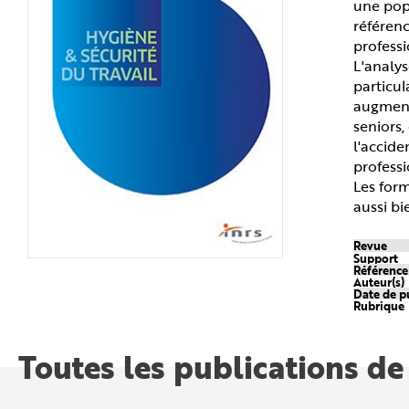
une popu
n
p
référenc
r
professi
i
n
L'analys
c
i
particul
p
augmente
a
l
seniors,
e
A
l'accide
l
professi
l
e
Les form
r
a
aussi bi
u
c
o
Revue
n
Support
t
Référenc
e
Auteur(s)
n
Date de p
u
Rubrique
P
i
e
d
Toutes les publications de
d
e
p
a
g