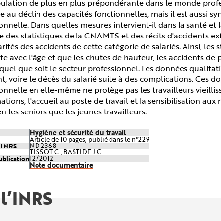
lation de plus en plus prépondérante dans le monde professi
e au déclin des capacités fonctionnelles, mais il est aussi
onnelle. Dans quelles mesures intervient-il dans la santé et la
e des statistiques de la CNAMTS et des récits d'accidents extr
arités des accidents de cette catégorie de salariés. Ainsi, l
 avec l'âge et que les chutes de hauteur, les accidents de p
 quel que soit le secteur professionnel. Les données qualitati
nt, voire le décès du salarié suite à des complications. Ce
onnelle en elle-même ne protège pas les travailleurs vieillis
ations, l'accueil au poste de travail et la sensibilisation au
en les seniors que les jeunes travailleurs.
Hygiène et sécurité du travail
Article de 10 pages, publié dans le n°229
e INRS
ND 2368
TISSOT C.,BASTIDE J.C.
ublication
12/2012
Note documentaire
 l’INRS