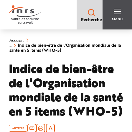
Accès
rapides
:
R
Recherche
e
Menu
Santé et sécurité
Recherche
rapide
c
au travail
:
h
e
Vous
r
êtes
c
ici
h
Accueil
:
e
Indice de bien-être de l'Organisation mondiale de la
r
(rubrique
santé en 5 items (WHO-5)
a
sélectionnée)
p
i
Indice de bien-être
d
e
A
i
de l'Organisation
d
e
P
l
mondiale de la santé
a
n
N
en 5 items (WHO-5)
a
v
i
g
a
t
i
ARTICLE
o