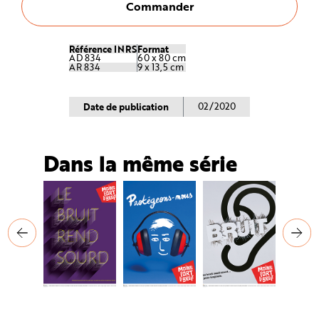
e
Commander
Référence INRS
Format
AD 834
60 x 80 cm
AR 834
9 x 13,5 cm
Date de publication
02/2020
Dans la même série