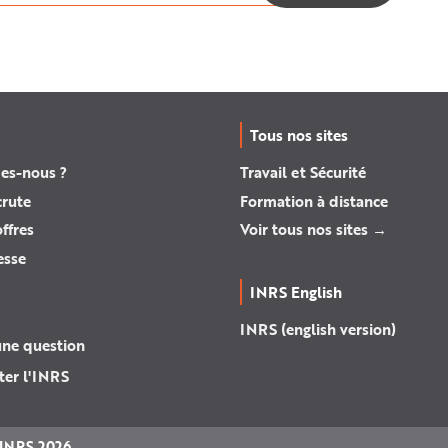
Tous nos sites
es-nous ?
Travail et Sécurité
crute
Formation à distance
ffres
Voir tous nos sites →
esse
INRS English
INRS (english version)
une question
ter l'INRS
INRS 2026