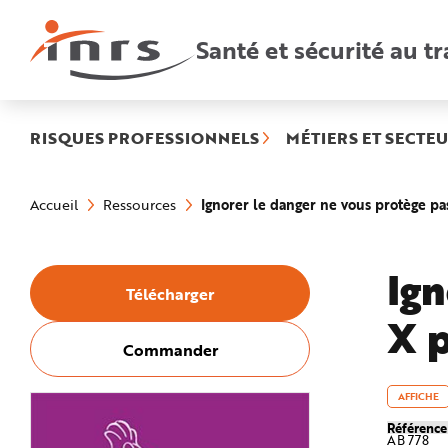
Accès
rapides
:
Santé et sécurité au tr
R
e
c
h
e
r
c
h
RISQUES PROFESSIONNELS
MÉTIERS ET SECTEU
e
r
a
Vous
p
êtes
i
Ignorer le danger ne vous protège p
Accueil
Ressources
ici
d
:
e
A
i
d
Ign
e
Télécharger
P
l
X p
a
n
N
Commander
a
v
i
g
AFFICHE
a
t
Référenc
i
AB 778
o