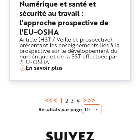
Numérique et santé et
sécurité au travail :
l'approche prospective de
l'EU-OSHA
Article (HST / Veille et prospective)
présentant les enseignements liés à la
prospective sur le développement du
numérique et de la SST effectuée par
l'EU-OSHA.
En savoir plus
Page
1
2
3
4
courante
Résultats par page
:
SUIVEZ