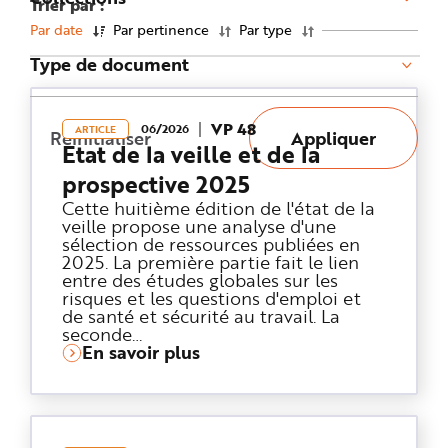
Trier par :
n
p
Par date
Par pertinence
Par type
r
i
Type de document
n
c
i
p
a
VP 48
l
06/2026
ARTICLE
Réinitialiser
Appliquer
e
Etat de la veille et de la
A
l
prospective 2025
l
e
Cette huitième édition de l'état de la
r
a
veille propose une analyse d'une
u
sélection de ressources publiées en
c
2025. La première partie fait le lien
o
n
entre des études globales sur les
t
risques et les questions d'emploi et
e
n
de santé et sécurité au travail. La
u
seconde…
P
En savoir plus
i
e
d
d
e
p
a
g