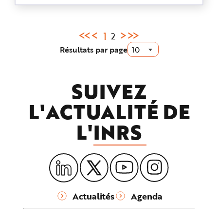
Page
1
2
courante
Résultats par page
:
SUIVEZ
L'ACTUALITÉ DE
L'
INRS
Actualités
Agenda