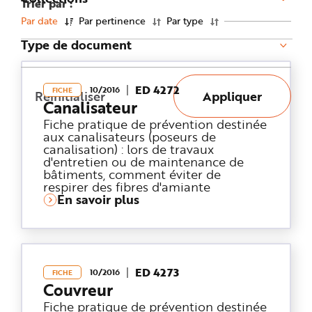
Trier par :
n
p
Par date
Par pertinence
Par type
r
i
Type de document
n
c
i
p
a
ED 4272
l
10/2016
FICHE
Réinitialiser
Appliquer
e
Canalisateur
A
l
Fiche pratique de prévention destinée
l
aux canalisateurs (poseurs de
e
r
canalisation) : lors de travaux
a
d'entretien ou de maintenance de
u
c
bâtiments, comment éviter de
o
respirer des fibres d'amiante
n
En savoir plus
t
e
n
u
P
i
e
d
ED 4273
d
10/2016
FICHE
e
Couvreur
p
a
Fiche pratique de prévention destinée
g