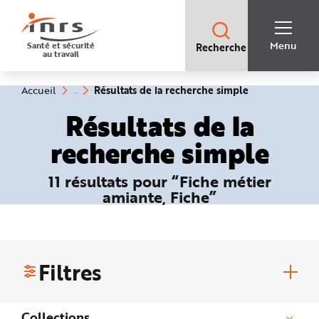
Accès
rapides
:
R
Recherche
e
Menu
Santé et sécurité
Recherche
rapide
c
au travail
:
h
e
r
c
(rubrique
Vous
Résultats de la recherche simple
Accueil
h
êtes
sélectionnée)
e
ici
Résultats de la
r
:
a
p
recherche simple
i
d
e
A
11 résultats pour “Fiche métier
i
d
amiante, Fiche”
e
P
l
a
n
N
a
v
Filtres
i
g
a
t
i
Collections
o