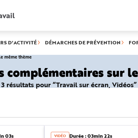
avail
Recherche
rapide
:
RS D'ACTIVITÉ
DÉMARCHES DE PRÉVENTION
FO
(rubrique
r le même thème
sélectionnée)
es complémentaires sur 
3 résultats pour “Travail sur écran, Vidéos”
in 03s
Durée : 03min 22s
VIDÉO