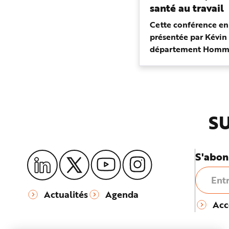
e
santé au travail
Cette conférence en 
présentée par Kévin
département Homme 
Laurent Kerangueve
département Experti
technique, propose 
d'ensemble de ce ...
SU
S'abon
Actualités
Agenda
Acc