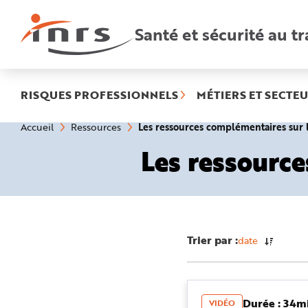
Accès
rapides
:
Santé et sécurité au tr
R
e
c
h
e
r
c
h
RISQUES PROFESSIONNELS
MÉTIERS ET SECTEU
e
r
a
Vous
Les ressources complémentaires su
Accueil
Ressources
p
êtes
i
ici
d
Les ressourc
:
e
A
i
d
e
P
l
a
n
N
Trier par :
date
a
v
i
g
a
t
i
Durée : 34m
VIDÉO
o