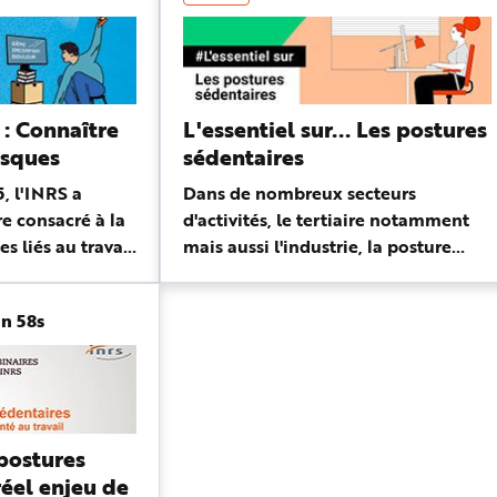
 : Connaître
L'essentiel sur... Les postures
isques
sédentaires
, l'INRS a
Dans de nombreux secteurs
e consacré à la
d'activités, le tertiaire notamment
s liés au travail
mais aussi l'industrie, la posture
r Fardeen
assise est une posture de travail
 d'assistance-
couramment rencontrée. Cette
in 58s
webinaire tr...
posture, dès lors qu'elle est
maintenue...
postures
réel enjeu de