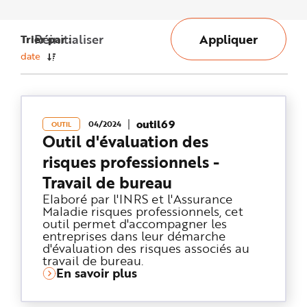
n
p
r
i
Réinitialiser
Appliquer
Trier par :
n
c
date
i
p
a
l
e
A
l
outil69
l
04/2024
OUTIL
e
Outil d'évaluation des
r
a
risques professionnels -
u
c
Travail de bureau
o
n
t
Elaboré par l'INRS et l'Assurance
e
Maladie risques professionnels, cet
n
outil permet d'accompagner les
u
P
entreprises dans leur démarche
i
d'évaluation des risques associés au
e
d
travail de bureau.
d
En savoir plus
e
p
a
g