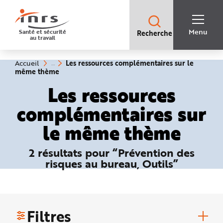
Accès
rapides
:
R
Recherche
e
Menu
Santé et sécurité
Recherche
rapide
c
au travail
:
h
e
r
c
Vous
Les ressources complémentaires sur le
Accueil
h
êtes
(rubrique
même thème
e
ici
sélectionnée)
r
:
Les ressources
a
p
i
complémentaires sur
d
e
A
le même thème
i
d
e
P
2 résultats pour “Prévention des
l
a
risques au bureau, Outils”
n
N
a
v
i
g
a
t
Filtres
i
o