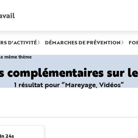
avail
Recherche
rapide
:
RS D'ACTIVITÉ
DÉMARCHES DE PRÉVENTION
FO
(rubrique
r le même thème
sélectionnée)
es complémentaires sur 
1 résultat pour “Mareyage, Vidéos”
in 24s