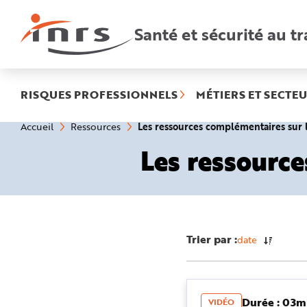
Accès
rapides
:
Santé et sécurité au tr
R
e
c
h
e
r
c
h
RISQUES PROFESSIONNELS
MÉTIERS ET SECTEU
e
r
a
Vous
Les ressources complémentaires su
Accueil
Ressources
p
êtes
i
ici
d
Les ressourc
:
e
A
i
d
e
P
l
a
n
N
Trier par :
date
a
v
i
g
a
t
i
Durée : 03m
VIDÉO
o