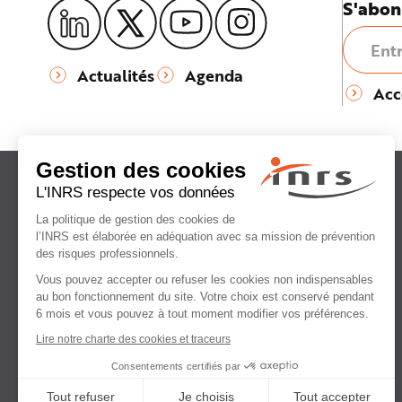
S'abon
e
Actualités
Agenda
Acc
Institut national
de recherche et de sécurité
pour la prévention
des accidents du travail
et des maladies professionnelles