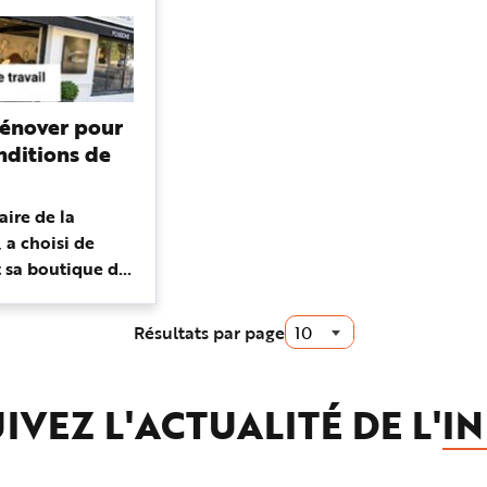
 Rénover pour
nditions de
aire de la
 a choisi de
 sa boutique du
eine-Maritime.
ents qui ont
Résultats par page
thétique du...
IVEZ L'ACTUALITÉ DE L'
IN