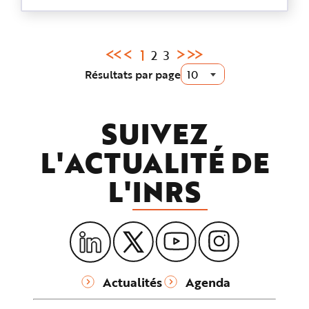
Page
1
2
3
courante
Résultats par page
:
SUIVEZ
L'ACTUALITÉ DE
L'
INRS
Actualités
Agenda