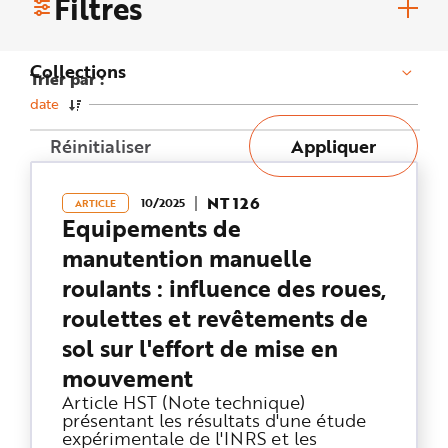
Filtres
n
p
r
i
n
Collections
Trier par :
c
i
p
date
a
l
Réinitialiser
Appliquer
e
A
l
l
e
NT 126
10/2025
ARTICLE
r
a
Equipements de
u
c
manutention manuelle
o
n
roulants : influence des roues,
t
e
roulettes et revêtements de
n
u
P
sol sur l'effort de mise en
i
e
mouvement
d
d
Article HST (Note technique)
e
p
présentant les résultats d'une étude
a
expérimentale de l'INRS et les
g