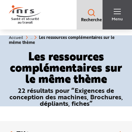
Accès
rapides
:
R
Recherche
e
Menu
Santé et sécurité
Recherche
rapide
c
au travail
:
h
e
r
c
Vous
Les ressources complémentaires sur le
Accueil
h
êtes
(rubrique
même thème
e
ici
sélectionnée)
r
:
Les ressources
a
p
i
complémentaires sur
d
e
A
le même thème
i
d
e
P
22 résultats pour “Exigences de
l
a
conception des machines, Brochures,
n
N
dépliants, fiches”
a
v
i
g
a
t
i
o