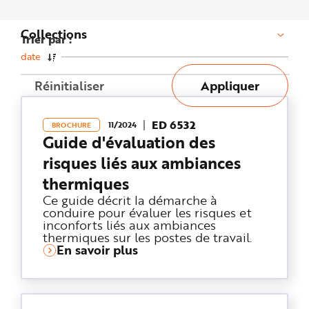
n
p
r
Collections
i
Trier par :
n
c
date
i
p
a
Réinitialiser
Appliquer
l
e
A
l
ED 6532
l
11/2024
BROCHURE
e
Guide d'évaluation des
r
a
risques liés aux ambiances
u
c
thermiques
o
n
t
Ce guide décrit la démarche à
e
conduire pour évaluer les risques et
n
inconforts liés aux ambiances
u
P
thermiques sur les postes de travail.
i
En savoir plus
e
d
d
e
p
a
g