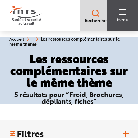
Accès
rapides
:
R
Recherche
e
Menu
Santé et sécurité
Recherche
rapide
c
au travail
:
h
e
r
c
Vous
Les ressources complémentaires sur le
Accueil
h
êtes
(rubrique
même thème
e
ici
sélectionnée)
r
:
Les ressources
a
p
i
complémentaires sur
d
e
A
le même thème
i
d
e
P
5 résultats pour “Froid, Brochures,
l
a
dépliants, fiches”
n
N
a
v
i
g
a
t
Filtres
i
o