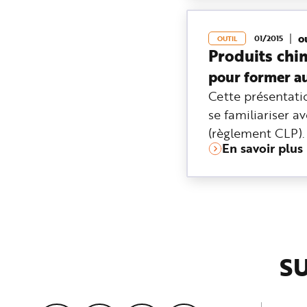
e
o
01/2015
OUTIL
Produits chi
pour former au
Cette présentati
se familiariser 
(règlement CLP).
En savoir plus
SU