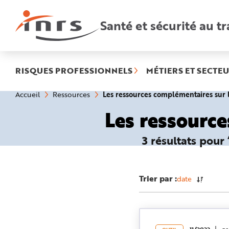
Accès
rapides
:
Santé et sécurité au tr
R
e
c
h
e
r
c
h
RISQUES PROFESSIONNELS
MÉTIERS ET SECTEU
e
r
a
Vous
Les ressources complémentaires su
Accueil
Ressources
p
êtes
i
ici
d
Les ressourc
:
e
A
i
d
3 résultats pour
e
P
l
a
n
N
Trier par :
date
a
v
i
g
a
t
i
o