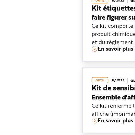
o
11/2022
OUTIL
n
Kit étiquett
p
r
faire figurer s
i
n
c
Ce kit comporte 
i
p
produit chimiqu
a
l
et du règlement 
e
A
En savoir plus
l
l
e
r
a
u
c
o
o
11/2022
OUTIL
n
Kit de sensib
t
e
n
Ensemble d'aff
u
P
Ce kit renferme l
i
e
affiche (imprimab
d
d
En savoir plus
e
p
a
g