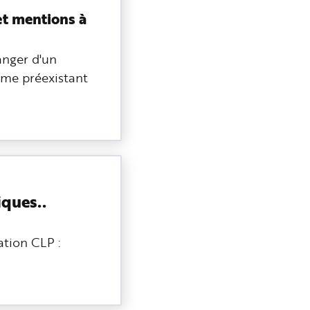
t mentions à
anger d'un
me préexistant
iques..
ation CLP :