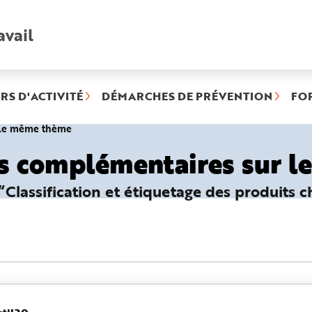
avail
Recherche
rapide
:
RS D'ACTIVITÉ
DÉMARCHES DE PRÉVENTION
FO
(rubrique
r le même thème
sélectionnée)
es complémentaires sur 
 “Classification et étiquetage des produits c